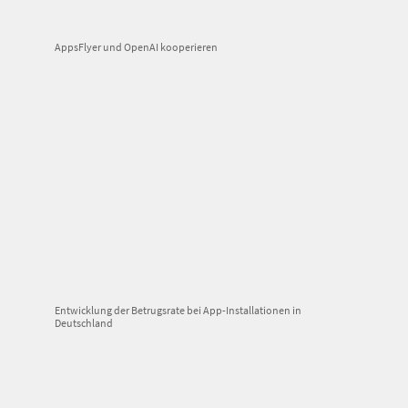
AppsFlyer und OpenAI kooperieren
Entwicklung der Betrugsrate bei App-Installationen in
Deutschland