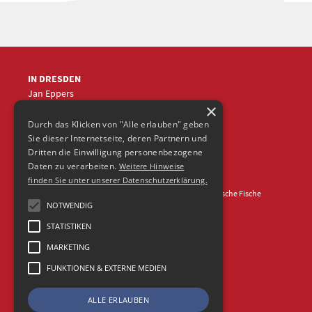
IN DRESDEN
Jan Eppers
×
+49 (0)351
5633870
jep
@frische-fische.com
Durch das Klicken von "Alle erlauben" geben
Sie dieser Internetseite, deren Partnern und
Dritten die Einwilligung personenbezogene
Daten zu verarbeiten.
Weitere Hinweise
finden Sie unter unserer Datenschutzerklärung.
Kontakt
Impressum
Datenschutz
© 2026 Agentur Frische Fische
NOTWENDIG
STATISTIKEN
MARKETING
FUNKTIONEN & EXTERNE MEDIEN
ALLE ERLAUBEN