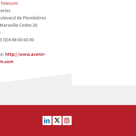
r Telecom
zeries
ulevard de Plombières
Marseille Cedex 20
e
3 (0)4 88 00 60 00
te:
http://www.avenir-
om.com