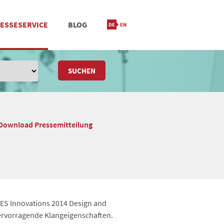
ESSESERVICE
BLOG
IONIERUNG
M
STANDORT & KONTAKT
SUCHEN
Download Pressemitteilung
CES Innovations 2014 Design and
hervorragende Klangeigenschaften.