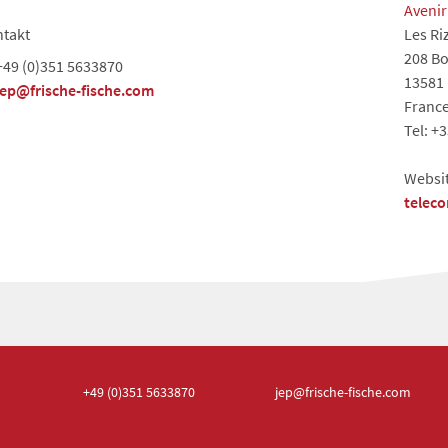
Aveni
takt
Les Ri
208 Bo
+49 (0)351 5633870
13581 
jep@frische-fische.com
Franc
Tel: +3
Websi
telec
+49 (0)351
5633870
jep
@frische-fische.com