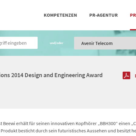
KOMPETENZEN
PR-AGENTUR
PR
PRESSEARBEIT
SOCIAL MEDIA
REFERENZEN
POSIT
TEA
und/oder
ions 2014 Design and Engineering Award
st Beewi erhält für seinen innovativen Kopfhörer „BBH300“ einen „
 Produkt besticht durch sein futuristisches Aussehen und besitzt 