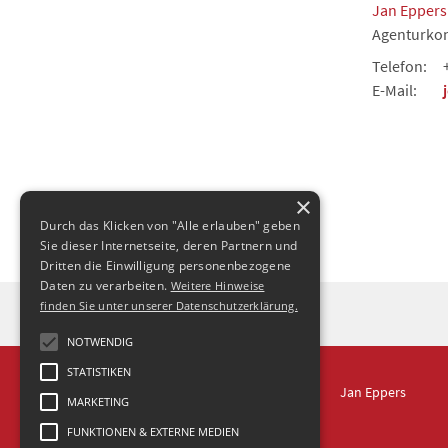
Jan Eppers
Agenturkon
Telefon:
E-Mail:
×
Durch das Klicken von "Alle erlauben" geben
Sie dieser Internetseite, deren Partnern und
Dritten die Einwilligung personenbezogene
Daten zu verarbeiten.
Weitere Hinweise
finden Sie unter unserer Datenschutzerklärung.
NOTWENDIG
STATISTIKEN
IN DRESDEN
Jan Eppers
MARKETING
FUNKTIONEN & EXTERNE MEDIEN