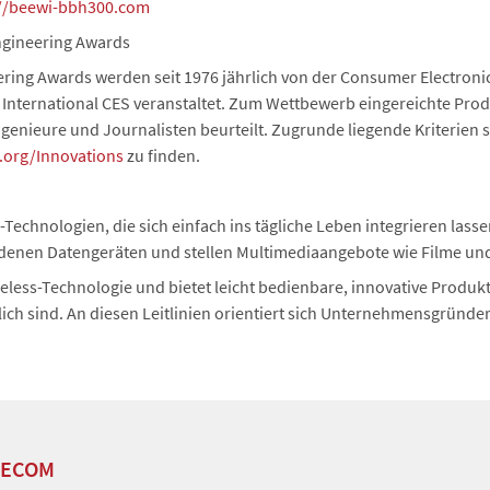
://beewi-bbh300.com
ngineering Awards
ring Awards werden seit 1976 jährlich von der Consumer Electroni
de International CES veranstaltet. Zum Wettbewerb eingereichte P
genieure und Journalisten beurteilt. Zugrunde liegende Kriterien s
.org/Innovations
zu finden.
s-Technologien, die sich einfach ins tägliche Leben integrieren lass
nen Datengeräten und stellen Multimediaangebote wie Filme und M
ireless-Technologie und bietet leicht bedienbare, innovative Produk
lich sind. An diesen Leitlinien orientiert sich Unternehmensgründer
LECOM