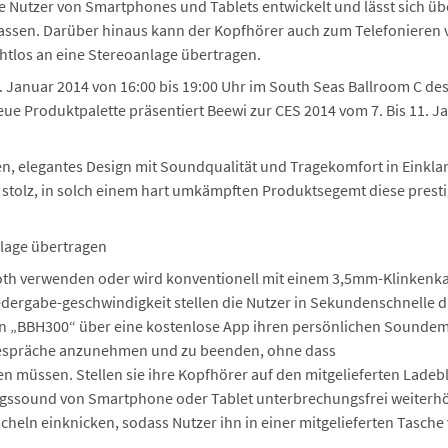
e Nutzer von Smartphones und Tablets entwickelt und lässt sich üb
assen. Darüber hinaus kann der Kopfhörer auch zum Telefonieren
htlos an eine Stereoanlage übertragen.
. Januar 2014 von 16:00 bis 19:00 Uhr im South Seas Ballroom C d
eue Produktpalette präsentiert Beewi zur CES 2014 vom 7. Bis 11. J
n, elegantes Design mit Soundqualität und Tragekomfort in Einklan
d stolz, in solch einem hart umkämpften Produktsegemt diese prest
lage übertragen
tooth verwenden oder wird konventionell mit einem 3,5mm-Klinkenka
dergabe-geschwindigkeit stellen die Nutzer in Sekundenschnelle du
en „BBH300“ über eine kostenlose App ihren persönlichen Soundem
 Gespräche anzunehmen und zu beenden, ohne dass
n müssen. Stellen sie ihre Kopfhörer auf den mitgelieferten Ladebl
ingssound von Smartphone oder Tablet unterbrechungsfrei weiterhör
heln einknicken, sodass Nutzer ihn in einer mitgelieferten Tasch