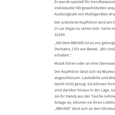
Es wurde speziell für trendbewusst
individuelle Hörgewohnheiten anp
Audiosignale von Mobilgeräten dra
Der prämierte Kopfhörer wird am 5
in Las Vegas zu sehen sein. Seine n
31269.
„Mit dem BBH300 ist es uns gelunge
Dechatre, CEO von Beewi. „Wir sin
erhalten.“
Musik hören oder an eine Stereoan
Der Kopfhörer lässt sich via Blue
angeschlossen. Lautstärke und Wie
damit nicht genug: Sie können ihr
sind darüber hinaus in der Lage,
sie ihr Handy aus der Tasche nehme
Anlage an, können sie ihren Liebl
„BBH300“ lässt sich an den Ohrmusc