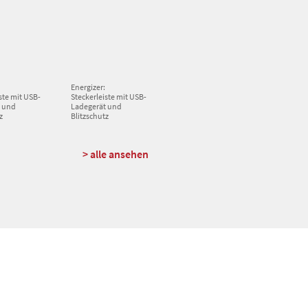
Energizer:
ste mit USB-
Steckerleiste mit USB-
t und
Ladegerät und
z
Blitzschutz
> alle ansehen