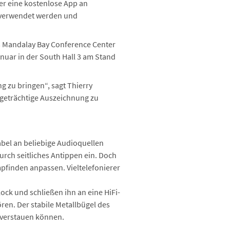
er eine kostenlose App an
 verwendet werden und
es Mandalay Bay Conference Center
anuar in der South Hall 3 am Stand
g zu bringen“, sagt Thierry
igeträchtige Auszeichnung zu
bel an beliebige Audioquellen
rch seitliches Antippen ein. Doch
pfinden anpassen. Vieltelefonierer
ock und schließen ihn an eine HiFi-
en. Der stabile Metallbügel des
e verstauen können.