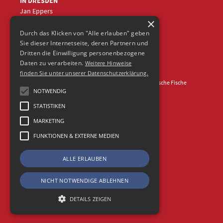
IN DRESDEN
Jan Eppers
×
+49 (0)351
5633870
jep
@frische-fische.com
Durch das Klicken von "Alle erlauben" geben
Sie dieser Internetseite, deren Partnern und
Dritten die Einwilligung personenbezogene
Daten zu verarbeiten.
Weitere Hinweise
finden Sie unter unserer Datenschutzerklärung.
Kontakt
Impressum
Datenschutz
© 2026 Agentur Frische Fische
NOTWENDIG
STATISTIKEN
MARKETING
FUNKTIONEN & EXTERNE MEDIEN
ALLE ERLAUBEN
NICHT NOTWENDIGE ABLEHNEN
DETAILS ZEIGEN