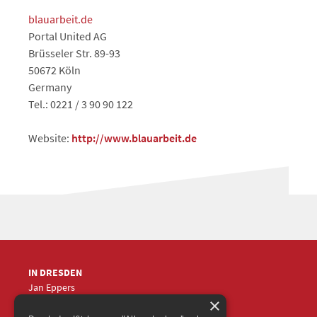
blauarbeit.de
Portal United AG
Brüsseler Str. 89-93
50672 Köln
Germany
Tel.: 0221 / 3 90 90 122
Website:
http://www.blauarbeit.de
IN DRESDEN
Jan Eppers
×
+49 (0)351
5633870
jep
@frische-fische.com