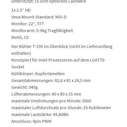
unterstützt: 1x Slim optisches Laufwerk
1x 2.5“ HD
Vesa-Mount-Standard: MIS-D
Monitor: 22“, TFT
Monitorarm: 5-9kg Tragfähigkeit
RoHS, CE
Der Kühler T-195 im Überblick (nicht im Lieferumfang
enthalten)
Konzipiert für Intel-Prozessoren auf dem LGA775-
Sockel
Kühlkörper: Kupferlamellen
Gesamtabmessungen: 82,6 x 81 x 28,5 mm
Gewicht: 340g
Lüfterabmessungen: 80 x 80 x 15 mm
maximale Umdrehungen pro Minute: 5000
maximaler Luftdurchsatz pro Stunde: 25 Kubikmeter
maximale Lautstärke: 49,8dBA
Anschluss: 4pin PWM