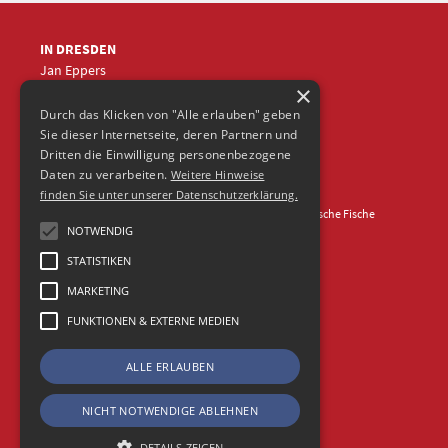
IN DRESDEN
Jan Eppers
×
+49 (0)351
5633870
jep
@frische-fische.com
Durch das Klicken von "Alle erlauben" geben
Sie dieser Internetseite, deren Partnern und
Dritten die Einwilligung personenbezogene
Daten zu verarbeiten.
Weitere Hinweise
finden Sie unter unserer Datenschutzerklärung.
Kontakt
Impressum
Datenschutz
© 2026 Agentur Frische Fische
NOTWENDIG
STATISTIKEN
MARKETING
FUNKTIONEN & EXTERNE MEDIEN
ALLE ERLAUBEN
NICHT NOTWENDIGE ABLEHNEN
DETAILS ZEIGEN