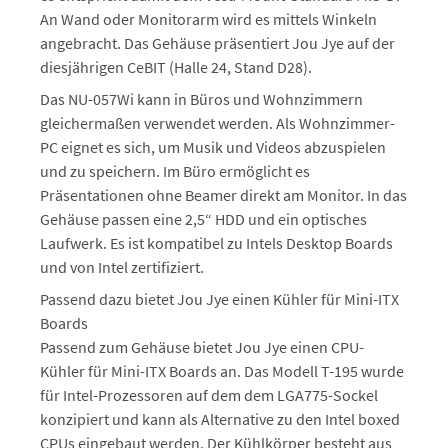
An Wand oder Monitorarm wird es mittels Winkeln
angebracht. Das Gehäuse präsentiert Jou Jye auf der
diesjährigen CeBIT (Halle 24, Stand D28).
Das NU-057Wi kann in Büros und Wohnzimmern
gleichermaßen verwendet werden. Als Wohnzimmer-
PC eignet es sich, um Musik und Videos abzuspielen
und zu speichern. Im Büro ermöglicht es
Präsentationen ohne Beamer direkt am Monitor. In das
Gehäuse passen eine 2,5“ HDD und ein optisches
Laufwerk. Es ist kompatibel zu Intels Desktop Boards
und von Intel zertifiziert.
Passend dazu bietet Jou Jye einen Kühler für Mini-ITX
Boards
Passend zum Gehäuse bietet Jou Jye einen CPU-
Kühler für Mini-ITX Boards an. Das Modell T-195 wurde
für Intel-Prozessoren auf dem dem LGA775-Sockel
konzipiert und kann als Alternative zu den Intel boxed
CPUs eingebaut werden. Der Kühlkörper besteht aus