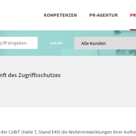
KOMPETENZEN
PR-AGENTUR
PR
PRESSEARBEIT
SOCIAL MEDIA
REFERENZEN
POSIT
TEA
und/oder
nft des Zugriffsschutzes
 der CeBIT (Halle 7, Stand E49) die Weiterentwicklungen ihrer Authe