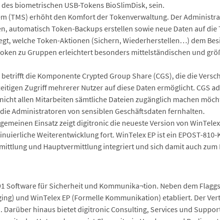
r des biometrischen USB-Tokens BioSlimDisk, sein.
 (TMS) erhöht den Komfort der Tokenverwaltung. Der Administrat
en, automatisch Token-Backups erstellen sowie neue Daten auf die 
egt, welche Token-Aktionen (Sichern, Wiederherstellen…) dem Besi
Token zu Gruppen erleichtert besonders mittelständischen und g
betrifft die Komponente Crypted Group Share (CGS), die die Versc
eitigen Zugriff mehrerer Nutzer auf diese Daten ermöglicht. CGS a
 nicht allen Mitarbeiten sämtliche Dateien zugänglich machen möcht
die Administratoren von sensiblen Geschäftsdaten fernhalten.
lgemeinen Einsatz zeigt digitronic die neueste Version von WinTel
tinuierliche Weiterentwicklung fort. WinTelex EP ist ein EPOST-810
mittlung und Hauptvermittlung integriert und sich damit auch zum E
1991 Software für Sicherheit und Kommunika¬tion. Neben dem Flaggs
ing) und WinTelex EP (Formelle Kommunikation) etabliert. Der Vert
pa. Darüber hinaus bietet digitronic Consulting, Services und Suppo