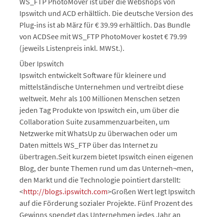
WS_FTP PhotoMover ist über die Webshops von
Ipswitch und ACD erhältlich. Die deutsche Version des
Plug-ins ist ab März für € 39.99 erhältlich. Das Bundle
von ACDSee mit WS_FTP PhotoMover kostet € 79.99
(jeweils Listenpreis inkl. MWSt.).
Über Ipswitch
Ipswitch entwickelt Software für kleinere und
mittelständische Unternehmen und vertreibt diese
weltweit. Mehr als 100 Millionen Menschen setzen
jeden Tag Produkte von Ipswitch ein, um über die
Collaboration Suite zusammenzuarbeiten, um
Netzwerke mit WhatsUp zu überwachen oder um
Daten mittels WS_FTP über das Internet zu
übertragen.Seit kurzem bietet Ipswitch einen eigenen
Blog, der bunte Themen rund um das Unterneh¬men,
den Markt und die Technologie pointiert darstellt:
<
http://blogs.ipswitch.com
>Großen Wert legt Ipswitch
auf die Förderung sozialer Projekte. Fünf Prozent des
Gewinns spendet das Unternehmen jedes Jahr an