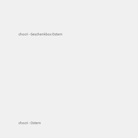
chocri - Geschenkbox Ostern
chocri - Ostern