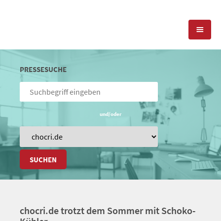
KOMPETENZEN
PRESSESUCHE
PRESSEARBEIT
PR-AGENTUR
SOCIAL MEDIA
und/oder
REFERENZEN
PRESSESERVICE
POSITIONIERUNG
TEAM
BLOG
SUCHEN
STANDORT & KONTAKT
KONTAKT
chocri.de trotzt dem Sommer mit Schoko-