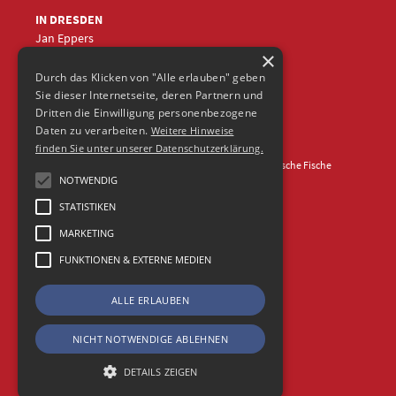
IN DRESDEN
Jan Eppers
×
+49 (0)351
5633870
jep
@frische-fische.com
Durch das Klicken von "Alle erlauben" geben
Sie dieser Internetseite, deren Partnern und
Dritten die Einwilligung personenbezogene
Daten zu verarbeiten.
Weitere Hinweise
finden Sie unter unserer Datenschutzerklärung.
Kontakt
Impressum
Datenschutz
© 2026 Agentur Frische Fische
NOTWENDIG
STATISTIKEN
MARKETING
FUNKTIONEN & EXTERNE MEDIEN
ALLE ERLAUBEN
NICHT NOTWENDIGE ABLEHNEN
DETAILS ZEIGEN