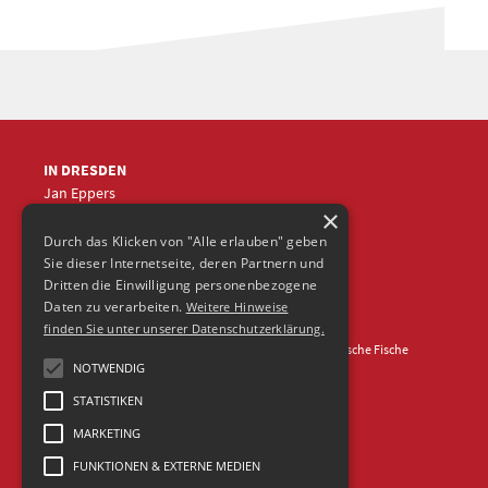
IN DRESDEN
Jan Eppers
×
+49 (0)351
5633870
jep
@frische-fische.com
Durch das Klicken von "Alle erlauben" geben
Sie dieser Internetseite, deren Partnern und
Dritten die Einwilligung personenbezogene
Daten zu verarbeiten.
Weitere Hinweise
finden Sie unter unserer Datenschutzerklärung.
Kontakt
Impressum
Datenschutz
© 2026 Agentur Frische Fische
NOTWENDIG
STATISTIKEN
MARKETING
FUNKTIONEN & EXTERNE MEDIEN