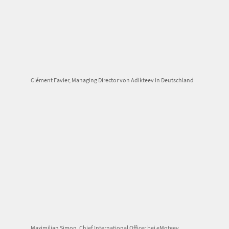
Clément Favier, Managing Director von Adikteev in Deutschland
Maximilian Simon, Chief International Officer bei eMoteev