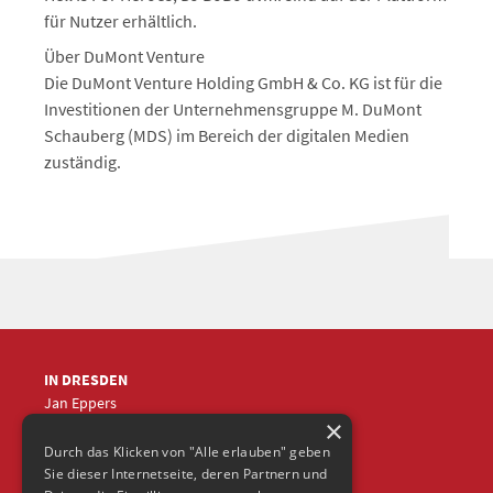
für Nutzer erhältlich.
Über DuMont Venture
Die DuMont Venture Holding GmbH & Co. KG ist für die
Investitionen der Unternehmensgruppe M. DuMont
Schauberg (MDS) im Bereich der digitalen Medien
zuständig.
IN DRESDEN
Jan Eppers
×
+49 (0)351
5633870
jep
@frische-fische.com
Durch das Klicken von "Alle erlauben" geben
Sie dieser Internetseite, deren Partnern und