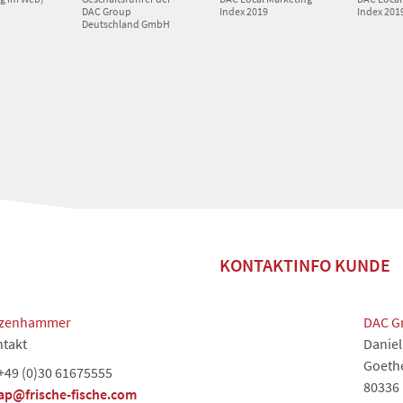
DAC Group
Index 2019
Index 201
Deutschland GmbH
KONTAKTINFO KUNDE
tzenhammer
DAC G
takt
Daniel
Goethe
+49 (0)30 61675555
80336
ap@frische-fische.com