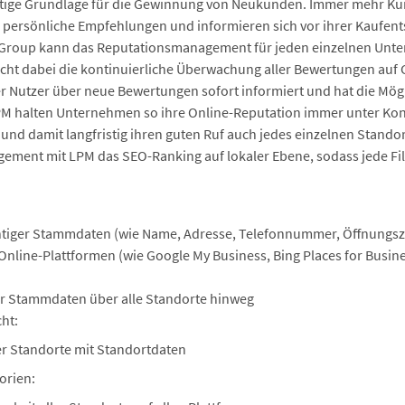
chtige Grundlage für die Gewinnung von Neukunden. Immer mehr Ku
persönliche Empfehlungen und informieren sich vor ihrer Kaufents
 Group kann das Reputationsmanagement für jeden einzelnen Unt
icht dabei die kontinuierliche Überwachung aller Bewertungen auf 
r Nutzer über neue Bewertungen sofort informiert und hat die Mög
LPM halten Unternehmen so ihre Online-Reputation immer unter Ko
und damit langfristig ihren guten Ruf auch jedes einzelnen Stando
ment mit LPM das SEO-Ranking auf lokaler Ebene, sodass jede Filia
tiger Stammdaten (wie Name, Adresse, Telefonnummer, Öffnungsze
line-Plattformen (wie Google My Business, Bing Places for Busin
ler Stammdaten über alle Standorte hinweg
ht:
er Standorte mit Standortdaten
orien: