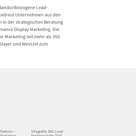
f standortbezogene Lead-
d betreut Unternehmen aus den
 in der strategischen Beratung
nce Display Marketing. Die
ne-Marketing mit mehr als 350
xSlayer und WestJet zum
 Fashion –
Infografik: DAC Local
 Marketing
Markting Index 2019