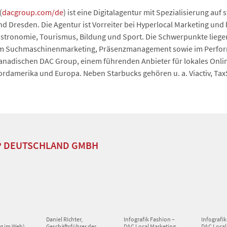
(
dacgroup.com/de
) ist eine Digitalagentur mit Spezialisierung au
nd Dresden. Die Agentur ist Vorreiter bei Hyperlocal Marketing un
tronomie, Tourismus, Bildung und Sport. Die Schwerpunkte liegen
 Suchmaschinenmarketing, Präsenzmanagement sowie im Performa
kanadischen DAC Group, einem führenden Anbieter für lokales Onli
Nordamerika und Europa. Neben Starbucks gehören u. a. Viactiv, Ta
P DEUTSCHLAND GMBH
Daniel Richter,
Infografik Fashion –
Infografik
g im Web)
Geschäftsführer der
DAC Local Marketing
DAC Local