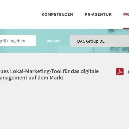
KOMPETENZEN
PR-AGENTUR
PR
PRESSEARBEIT
SOCIAL MEDIA
REFERENZEN
POSIT
TEA
und/oder
es Lokal-Marketing-Tool für das digitale
management auf dem Markt