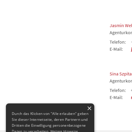
Jasmin We
Agenturkon
Telefon:
E-Mail:
Sina Szpita
Agenturkon
Telefon:
E-Mail:
×
Durch das Klicken von "Alle erlauben" geben
Sie dieser Internetseite, deren Partnern und
Dritten die Einwilligung personenbezogene
Daten zu verarbeiten.
Weitere Hinweise