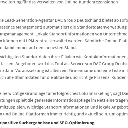
weiterung für das Verwalten von Online-Kundenrezensionen
tale Lead-Generation-Agentur DAC Group Deutschland bietet ab sofor
Presence Management) automatisiert die Standortdatenverwaltung im
ungsmanagement. Lokale Standortinformationen von Unternehme
ten können mit LPM zentral verwaltet werden. Sämtliche Online-Pla
nd damit immer auf dem neuesten Stand.
chtigsten Standortdaten ihrer Filialen wie Kontaktinformationen
en lassen. Angeboten wird das Tool als Service von DAC Group Deu
 pro Jahr. Voraussetzung ist allein ein Firmenname und eine Liste 
rlich alle Stammdaten für die aktuelle und richtige Präsenz, Kunden 
ine wichtige Grundlage für erfolgreiches Lokalmarketing“, sagt Da
ngen spielt die generelle Informationspflege im Netz eine tragen
tzuspielen. Wichtige Standortinformationen und lokale Angebote 
 und Online-Plattformen immer richtig und aktuell sein, um optim
 positive Suchergebnisse und SEO-Optimierung