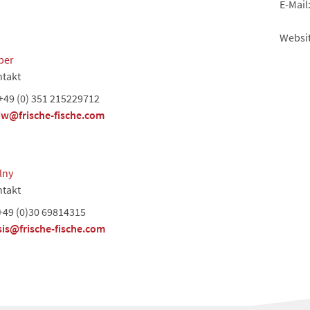
E-Mai
Websi
ber
takt
+49 (0) 351 215229712
jw@frische-fische.com
lny
takt
+49 (0)30 69814315
sis@frische-fische.com