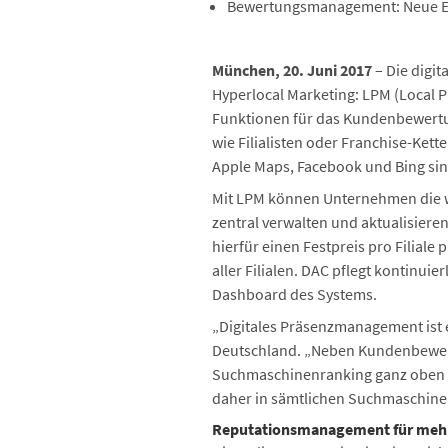
Bewertungsmanagement: Neue Er
München, 20. Juni 2017
– Die digi
Hyperlocal Marketing: LPM (Local 
Funktionen für das Kundenbewert
wie Filialisten oder Franchise-Ket
Apple Maps, Facebook und Bing si
Mit LPM können Unternehmen die wi
zentral verwalten und aktualisier
hierfür einen Festpreis pro Filiale
aller Filialen. DAC pflegt kontinuie
Dashboard des Systems.
„Digitales Präsenzmanagement ist e
Deutschland. „Neben Kundenbewertu
Suchmaschinenranking ganz oben mi
daher in sämtlichen Suchmaschinen
Reputationsmanagement für mehr