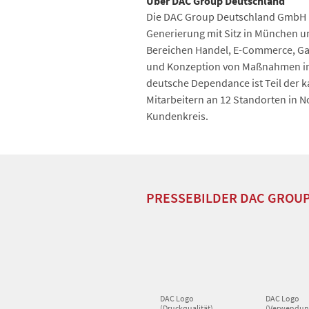
Über DAC Group Deutschland
Die DAC Group Deutschland GmbH 
Generierung mit Sitz in München u
Bereichen Handel, E-Commerce, Gas
und Konzeption von Maßnahmen im
deutsche Dependance ist Teil der 
Mitarbeitern an 12 Standorten in 
Kundenkreis.
PRESSEBILDER DAC GROU
DAC Logo
DAC Logo
(Druckqualität)
(Verwendun