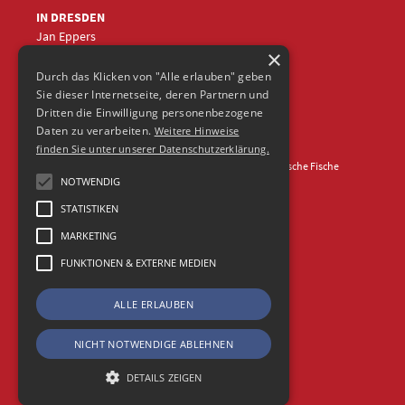
IN DRESDEN
Jan Eppers
×
+49 (0)351
5633870
jep
@frische-fische.com
Durch das Klicken von "Alle erlauben" geben
Sie dieser Internetseite, deren Partnern und
Dritten die Einwilligung personenbezogene
Daten zu verarbeiten.
Weitere Hinweise
finden Sie unter unserer Datenschutzerklärung.
Kontakt
Impressum
Datenschutz
© 2026 Agentur Frische Fische
NOTWENDIG
STATISTIKEN
MARKETING
FUNKTIONEN & EXTERNE MEDIEN
ALLE ERLAUBEN
NICHT NOTWENDIGE ABLEHNEN
DETAILS ZEIGEN