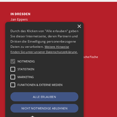
IN DRESDEN
Jan Eppers
×
+49 (0)351
5633870
jep
@frische-fische.com
Durch das Klicken von "Alle erlauben" geben
Sie dieser Internetseite, deren Partnern und
Dritten die Einwilligung personenbezogene
Daten zu verarbeiten.
Weitere Hinweise
finden Sie unter unserer Datenschutzerklärung.
Kontakt
Impressum
Datenschutz
© 2026 Agentur Frische Fische
NOTWENDIG
STATISTIKEN
MARKETING
FUNKTIONEN & EXTERNE MEDIEN
ALLE ERLAUBEN
NICHT NOTWENDIGE ABLEHNEN