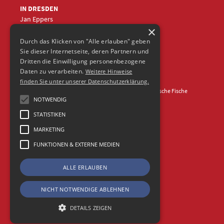
IN DRESDEN
Jan Eppers
×
+49 (0)351
5633870
jep
@frische-fische.com
Durch das Klicken von "Alle erlauben" geben
Sie dieser Internetseite, deren Partnern und
Dritten die Einwilligung personenbezogene
Daten zu verarbeiten.
Weitere Hinweise
finden Sie unter unserer Datenschutzerklärung.
Kontakt
Impressum
Datenschutz
© 2026 Agentur Frische Fische
NOTWENDIG
STATISTIKEN
MARKETING
FUNKTIONEN & EXTERNE MEDIEN
ALLE ERLAUBEN
NICHT NOTWENDIGE ABLEHNEN
DETAILS ZEIGEN