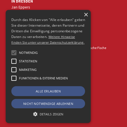
IN DRESDEN
Jan Eppers
×
+49 (0)351
5633870
jep
@frische-fische.com
Durch das Klicken von "Alle erlauben" geben
Sie dieser Internetseite, deren Partnern und
Dritten die Einwilligung personenbezogene
Daten zu verarbeiten.
Weitere Hinweise
finden Sie unter unserer Datenschutzerklärung.
Kontakt
Impressum
Datenschutz
© 2026 Agentur Frische Fische
NOTWENDIG
STATISTIKEN
MARKETING
FUNKTIONEN & EXTERNE MEDIEN
ALLE ERLAUBEN
NICHT NOTWENDIGE ABLEHNEN
DETAILS ZEIGEN