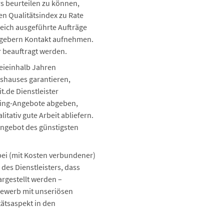
s beurteilen zu können,
en Qualitätsindex zu Rate
reich ausgeführte Aufträge
ggebern Kontakt aufnehmen.
r beauftragt werden.
eieinhalb Jahren
nshauses garantieren,
t.de Dienstleister
ping-Angebote abgeben,
tativ gute Arbeit abliefern.
 Angebot des günstigsten
bei (mit Kosten verbundener)
des Dienstleisters, dass
argestellt werden –
bewerb mit unseriösen
ätsaspekt in den