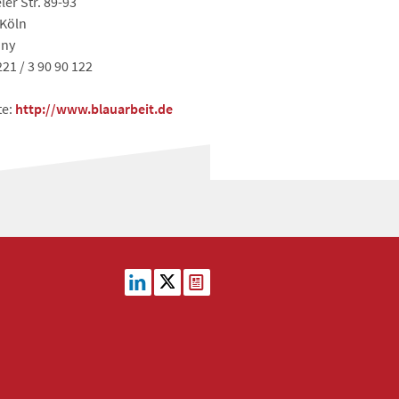
ler Str. 89-93
 Köln
ny
221 / 3 90 90 122
te:
http://www.blauarbeit.de