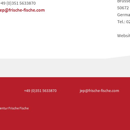
Brüsse
+49 (0)351 5633870
50672
jep@frische-fische.com
Germa
Tel.: 0
Websi
+49 (0)351
5633870
jep
@frische-fische.com
ntur Frische Fische