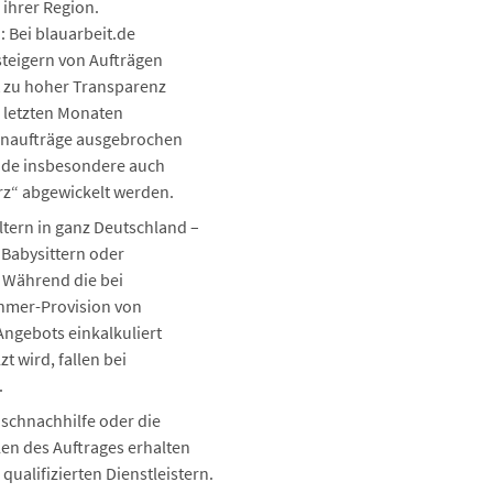
 ihrer Region.
: Bei blauarbeit.de
rsteigern von Aufträgen
rt zu hoher Transparenz
n letzten Monaten
einaufträge ausgebrochen
t.de insbesondere auch
rz“ abgewickelt werden.
ltern in ganz Deutschland –
 Babysittern oder
. Während die bei
ehmer-Provision von
 Angebots einkalkuliert
 wird, fallen bei
.
ischnachhilfe oder die
en des Auftrages erhalten
ualifizierten Dienstleistern.