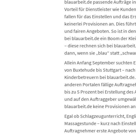
blauarbeit.de passende Aufträge in
Vorteil für Dienstleister wie Kunden
fallen für das Einstellen und das E
keinerlei Provisionen an. Dies füh
und fairen Angeboten. So ist in de
bei blauarbeit.de ein Boom der Kl
– diese rechnen sich bei blauarbei
dann, wenn sie „blau“ statt „schwa
Allein Anfang September suchten E
von Buxtehude bis Stuttgart – nach
Kinderbetreuern bei blauarbeit.de
anderen Portalen fällige Auftragn
bis zu 5 Prozent bei Erstellung des
und auf den Auftraggeber umgewälzt
blauarbeit.de keine Provisionen an
Egal ob Schlagzeugunterricht, Engl
Massagestunde – kurz nach Einstell
Auftragnehmer erste Angebote von q