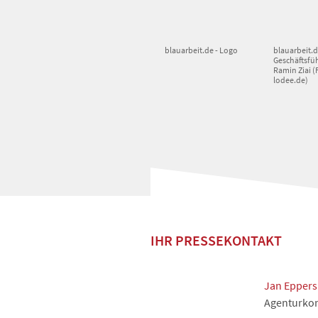
blauarbeit.de - Logo
blauarbeit.d
Geschäftsfü
Ramin Ziai (
lodee.de)
IHR PRESSEKONTAKT
Jan Eppers
Agenturkon