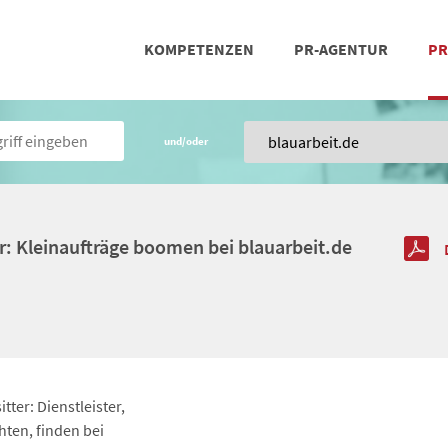
KOMPETENZEN
PR-AGENTUR
PR
PRESSEARBEIT
SOCIAL MEDIA
REFERENZEN
POSIT
TEA
und/oder
r: Kleinaufträge boomen bei blauarbeit.de
tter: Dienstleister,
ten, finden bei