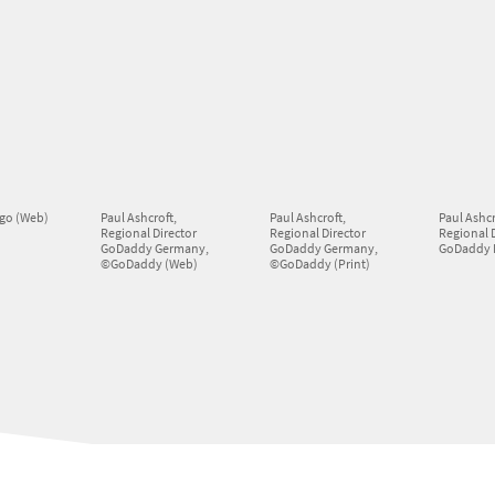
go (Web)
Paul Ashcroft,
Paul Ashcroft,
Paul Ashcr
Regional Director
Regional Director
Regional 
GoDaddy Germany,
GoDaddy Germany,
GoDaddy
©GoDaddy (Web)
©GoDaddy (Print)