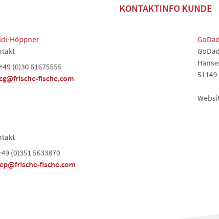
KONTAKTINFO KUNDE
aldi-Höppner
GoDa
takt
GoDad
Hanse
+49 (0)30 61675555
51149
cg@frische-fische.com
Websi
takt
+49 (0)351 5633870
jep@frische-fische.com