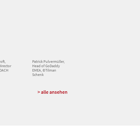
oft,
Patrick Pulvermüller,
Director
Head of GoDaddy
 DACH
EMEA, ©Tilman
Schenk
> alle ansehen