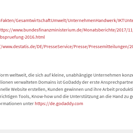
lenFakten/GesamtwirtschaftUmwelt/UnternehmenHandwerk/IKTUn
ttps://www.bundesfinanzministerium.de/Monatsberichte/2017/11/I
iebspruefung-2016.html
://www.destatis.de/DE/PresseService/Presse/Pressemitteilungen
tform weltweit, die sich auf kleine, unabhängige Unternehmen konzen
lionen verwalteten Domains ist GoDaddy der erste Ansprechpartner
elle Website erstellen, Kunden gewinnen und ihre Arbeit produkti
 richtigen Tools, Know-how und die Unterstützung an die Hand zu g
formationen unter
https://de.godaddy.com