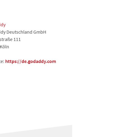
ddy
dy Deutschland GmbH
straße 111
 Köln
te:
https://de.godaddy.com