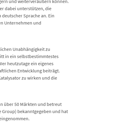
igern und weiterveräußern können.
er dabei unterstützen, die
n deutscher Sprache an. Ein
inen Unternehmen und
flichen Unabhängigkeit zu
tt in ein selbstbestimmtestes
Wer heutzutage ein eigenes
ftlichen Entwicklung beiträgt.
Katalysator zu wirken und die
in über 50 Märkten und betreut
pe Group) bekanntgegeben und hat
pa eingenommen.