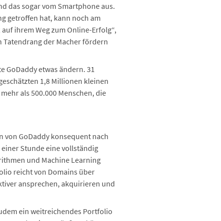
und das sogar vom Smartphone aus.
ung getroffen hat, kann noch am
 auf ihrem Weg zum Online-Erfolg“,
n Tatendrang der Macher fördern
hte GoDaddy etwas ändern. 31
eschätzten 1,8 Millionen kleinen
r mehr als 500.000 Menschen, die
ten von GoDaddy konsequent nach
 einer Stunde eine vollständig
gorithmen und Machine Learning
olio reicht von Domains über
ktiver ansprechen, akquirieren und
udem ein weitreichendes Portfolio