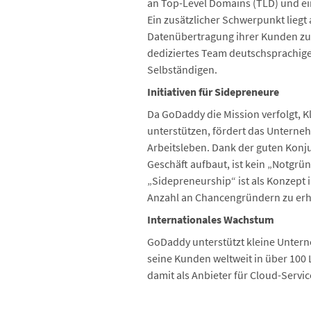
an Top-Level Domains (TLD) und ei
Ein zusätzlicher Schwerpunkt liegt 
Datenübertragung ihrer Kunden zu s
dediziertes Team deutschsprachig
Selbständigen.
Initiativen für Sidepreneure
Da GoDaddy die Mission verfolgt, K
unterstützen, fördert das Unterne
Arbeitsleben. Dank der guten Konju
Geschäft aufbaut, ist kein „Notgrü
„Sidepreneurship“ ist als Konzept i
Anzahl an Chancengründern zu er
Internationales Wachstum
GoDaddy unterstützt kleine Untern
seine Kunden weltweit in über 10
damit als Anbieter für Cloud-Serv