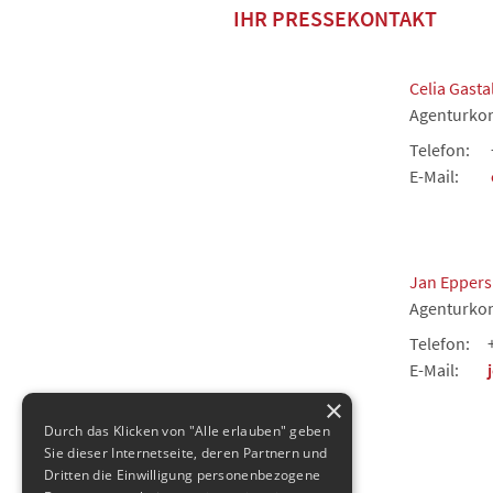
IHR PRESSEKONTAKT
Celia Gast
Agenturkon
Telefon:
E-Mail:
Jan Eppers
Agenturkon
Telefon:
E-Mail:
×
Durch das Klicken von "Alle erlauben" geben
Sie dieser Internetseite, deren Partnern und
Dritten die Einwilligung personenbezogene