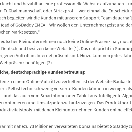
leicht und bezahlbar, eine professionelle Website aufzubauen – 
chen Fußballmannschaft oder Strickprofi – wer einmal die Entscheid
ach begleiten wir die Kunden mit unserem Support-Team dauerhaft
, Head of GoDaddy EMEA. „Wir wollen den Unternehmergeist und de
schen Markt setzen.“
l deutscher Kleinunternehmen noch keine Online-Präsenz hat, möc
Deutschland besitzen keine Website (1). Das entspricht in Summe g
igenen Auftritt im Internet präsent sind. Hinzu kommen jedes Jah
 Webpräsenz benötigen (2).
nliche, deutschsprachige Kundenbetreuung
n zu einem Online-Auftritt zu verhelfen, ist der Website-Baukas
ert: Selbst technisch wenig versierte Kunden können in weniger als
n – und das auch vom Smartphone oder Tablet aus. Intelligente Al
zu optimieren und Umsatzpotenzial aufzuzeigen. Das Produktportf
roduktivitätstools, mit denen Kleinunternehmen Kunden online effe
trar mit nahezu 73 Millionen verwalteten Domains bietet GoDaddy z