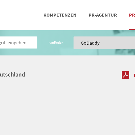
KOMPETENZEN
PR-AGENTUR
PR
PRESSEARBEIT
SOCIAL MEDIA
REFERENZEN
POSIT
TEA
und/oder
eutschland