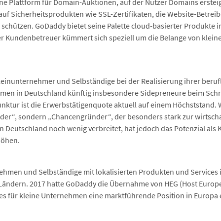
ne Plattform für Domain-Auktionen, auf der Nutzer Domains erste
auf Sicherheitsprodukten wie SSL-Zertifikaten, die Website-Betreib
chützen. GoDaddy bietet seine Palette cloud-basierter Produkte i
er Kundenbetreuer kümmert sich speziell um die Belange von kle
leinunternehmer und Selbständige bei der Realisierung ihrer beru
hmen in Deutschland künftig insbesondere Sidepreneure beim Schri
nktur ist die Erwerbstätigenquote aktuell auf einem Höchststand. 
nder“, sondern „Chancengründer“, der besonders stark zur wirtscha
n Deutschland noch wenig verbreitet, hat jedoch das Potenzial als 
höhen.
ehmen und Selbständige mit lokalisierten Produkten und Services 
0 Ländern. 2017 hatte GoDaddy die Übernahme von HEG (Host Euro
ices für kleine Unternehmen eine marktführende Position in Euro