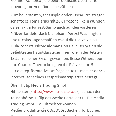
Meinhof Komplex“, die beide deutsche Geschichte
lebendig und verständlich erzählten.
Zum beliebtesten, schauspielenden Oscar-Preisträger
schaffte es Tom Hanks mit 26,6 Prozent – kein Wunder,
da sein Film Forrest Gump auch auf den vorderen
Plätzen landete. Jack Nicholson, Denzel Washington
und Nicolas Cage schafften es auf die Plätze 2 bis 4.
Julia Roberts, Nicole Kidman und Halle Berry sind die
beliebtesten Hauptdarstellerinnen, die in den letzten
15 Jahren einen Oscar gewannen. Resse Witherspoon
und Charlize Theron belegten die Plätze 4 und 5.
Für die repräsentative Umfrage hatte Hitmeister.de 592
Internetuser seines Festpreismarktplatzes befragt.
Über Hitflip Media Trading GmbH
Hitmeister (<
http://www.hitmeister.de
>) ist nach der
Tauschbörse Hitflip das zweite Portal der Hitflip Media
Trading GmbH. Bei Hitmeister können
Medienprodukte wie CDs, DVDs, Bücher, Hörbücher,