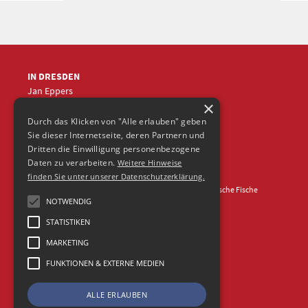
IN DRESDEN
Jan Eppers
×
+49 (0)351
5633870
jep
@frische-fische.com
Durch das Klicken von "Alle erlauben" geben
Sie dieser Internetseite, deren Partnern und
Dritten die Einwilligung personenbezogene
Daten zu verarbeiten.
Weitere Hinweise
finden Sie unter unserer Datenschutzerklärung.
Kontakt
Impressum
Datenschutz
© 2026 Agentur Frische Fische
NOTWENDIG
STATISTIKEN
MARKETING
FUNKTIONEN & EXTERNE MEDIEN
ALLE ERLAUBEN