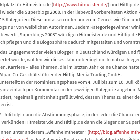
tplatz für Hitmeister.de (
http://www.hitmeister.de/
) und Hitflip.de 
 wieder die Superblogs 2008. In der liebevoll vorbereiteten Aktion
 15 Kategorien: Diese umfassen unter anderem Genres wie Film und
ogs nur von weiblichen Autorinnen. Jedem Kategoriegewinner wink
bewerb „Superblogs 2008“ würdigen Hitmeister.de und Hitflip.de Blo
ich pflegen und die Blogosphäre dadurch mitgestalten und vorantr
das Engagement der vielen Blogger in Deutschland würdigen und f
wertet wurde, wollten wir dieses Jahr unbedingt noch mal nachleg
en, Karriere – alles Themen, die im letzten Jahr keine Chance hat
Alpar, Co-Geschäftsführer der Hitflip Media Trading GmbH.
nterteilt: In der Nominierungsphase vom 4. Juli bis zum 10. Juli k
ganz einfach per Kommentar in der jeweiligen Kategorie abgeben. 
istiert, regelmäßig mit Inhalt gefüllt wird, dessen Thema zu einer d
en ist.
17. Juli folgt dann die Abstimmungsphase, in der jeder die Chance er
 verkünden Hitmeister.de und Hitflip.de dann die Sieger der Superb
nnen unter anderem „Affenheimtheater“ (
http://blog.affenheimth
cthinking.org/
) in der Kategorie Spiele und das beliebteste Musikbl