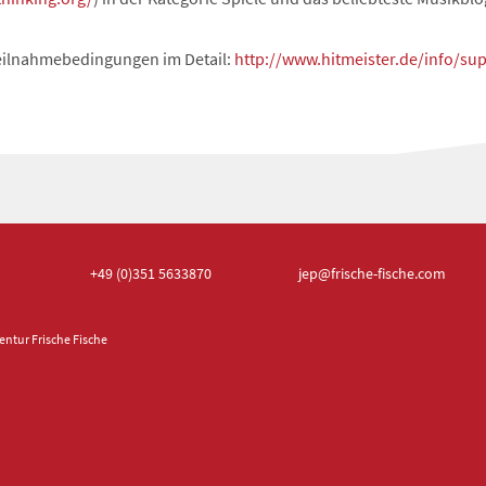
Teilnahmebedingungen im Detail:
http://www.hitmeister.de/info/su
+49 (0)351
5633870
jep
@frische-fische.com
ntur Frische Fische