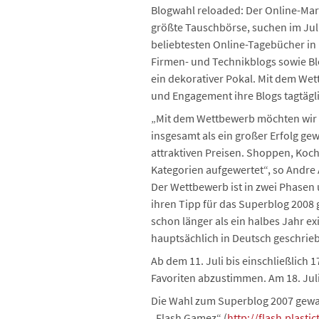
Blogwahl reloaded: Der Online-Mark
größte Tauschbörse, suchen im Juli
beliebtesten Online-Tagebücher in
Firmen- und Technikblogs sowie Bl
ein dekorativer Pokal. Mit dem Wett
und Engagement ihre Blogs tagtägl
„Mit dem Wettbewerb möchten wir 
insgesamt als ein großer Erfolg ge
attraktiven Preisen. Shoppen, Koch
Kategorien aufgewertet“, so Andre 
Der Wettbewerb ist in zwei Phasen u
ihren Tipp für das Superblog 2008 
schon länger als ein halbes Jahr ex
hauptsächlich in Deutsch geschrieb
Ab dem 11. Juli bis einschließlich 
Favoriten abzustimmen. Am 18. Juli
Die Wahl zum Superblog 2007 gewa
„Flash Gamez“ (
http://flash.plasti