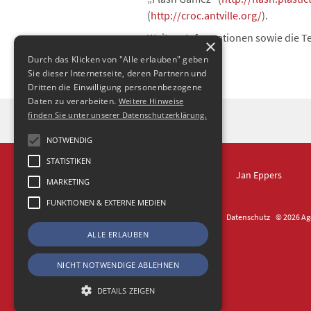
(
http://croc.antville.org/
).
Weitere Informationen sowie die 
×
Durch das Klicken von "Alle erlauben" geben
Sie dieser Internetseite, deren Partnern und
Dritten die Einwilligung personenbezogene
Daten zu verarbeiten.
Weitere Hinweise
finden Sie unter unserer Datenschutzerklärung.
NOTWENDIG
STATISTIKEN
IN DRESDEN
Jan Eppers
MARKETING
FUNKTIONEN & EXTERNE MEDIEN
Kontakt
Impressum
Datenschutz
© 2026 Age
ALLE ERLAUBEN
NICHT NOTWENDIGE ABLEHNEN
DETAILS ZEIGEN