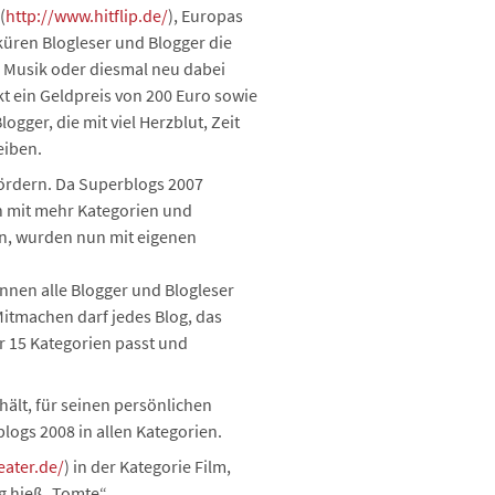
(
http://www.hitflip.de/
), Europas
 küren Blogleser und Blogger die
 Musik oder diesmal neu dabei
t ein Geldpreis von 200 Euro sowie
gger, die mit viel Herzblut, Zeit
eiben.
ördern. Da Superblogs 2007
en mit mehr Kategorien und
ten, wurden nun mit eigenen
önnen alle Blogger und Blogleser
Mitmachen darf jedes Blog, das
er 15 Kategorien passt und
hält, für seinen persönlichen
logs 2008 in allen Kategorien.
eater.de/
) in der Kategorie Film,
og hieß „Tomte“