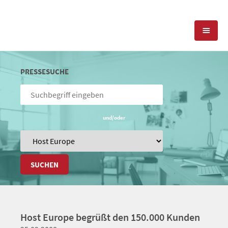
KOMPETENZEN
PRESSESUCHE
PRESSEARBEIT
PR-AGENTUR
SOCIAL MEDIA
und/oder
REFERENZEN
PRESSESERVICE
POSITIONIERUNG
TEAM
BLOG
SUCHEN
STANDORT & KONTAKT
KONTAKT
Host Europe begrüßt den 150.000 Kunden