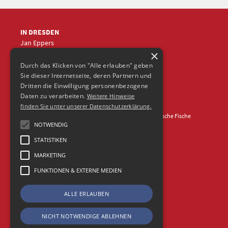
IN DRESDEN
Jan Eppers
×
+49 (0)351
5633870
jep
@frische-fische.com
Durch das Klicken von "Alle erlauben" geben
Sie dieser Internetseite, deren Partnern und
Dritten die Einwilligung personenbezogene
Daten zu verarbeiten.
Weitere Hinweise
finden Sie unter unserer Datenschutzerklärung.
Kontakt
Impressum
Datenschutz
© 2026 Agentur Frische Fische
NOTWENDIG
STATISTIKEN
MARKETING
FUNKTIONEN & EXTERNE MEDIEN
ALLE ERLAUBEN
NICHT NOTWENDIGE ABLEHNEN