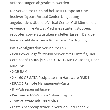
Anforderungen abgestimmt werden.
Die Server Pro ESX sind bei Host Europe an eine
hochverfügbare Virtual Center-Umgebung
angebunden. Über die Virtual Center-GUI können die
Anwender ihre Virtual Machines starten, stoppen,
rebooten sowie Statistiken erstellen lassen. Darüber
hinaus steht ihnen eine Konsole zur Verfügung.
Basiskonfiguration Server Pro ESX:
• Dell PowerEdge™ 2950III Server mit 1× Intel® Quad
Core Xeon® E5405 (4 × 2.00 GHz, 12 MB L2 Cache), 1.333
MHz FSB
• 2 GB RAM
• 2 × 160 GB SATA Festplatten im Hardware RAID1
• DRAC 5 Remote Management-Karte
• 8 IP-Adressen inklusive
• Dedizierte 100-Mbit/s-Anbindung inkl.
• Trafficflatrate mit 100 Mbit/s
• Feste Ansprechpartner in Vertrieb und Technik