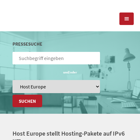
KOMPETENZEN
PRESSESUCHE
PRESSEARBEIT
PR-AGENTUR
SOCIAL MEDIA
und/oder
REFERENZEN
PRESSESERVICE
POSITIONIERUNG
TEAM
BLOG
SUCHEN
STANDORT & KONTAKT
KONTAKT
Host Europe stellt Hosting-Pakete auf IPv6