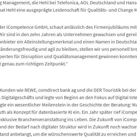
ng Management, die Hehl bei Telefonica, AOL Deutschland und Hans
at Hehl eine ausgeprägte Leidenschaft für Qualitäts- und Change M
er iCompetence GmbH, schaut anlässlich des Firmenjubiläums mit S
„Wir sind in den zehn Jahren als Unternehmen gewachsen und gereift,
olanbieter ein Alleinstellungsmerkmal und einen Namen in Deutsch
ränderungsfreudig und agil zu bleiben, stellen wir uns personell bre
xperten für Disruption und Qualiätsmanagement gewinnen konnten,
t genau zum richtigen Zeitpunkt.“
 Kunden wie REWE, comdirect bank ag und die DER Touristik bei der
Digitalgeschäfts und legte von Beginn an den Fokus auf Digital Int
te ein wesentlicher Meilenstein in der Geschichte der Beratung: Mat
th als Konzept für datenbasierte KI ein. Ein Jahr später rief iCompe
 exklusive Branchenveranstaltung ins Leben. Die Zukunft von iCompet
nd der Bedarf nach digitaler Struktur wird in Zukunft noch wachsen.
stand anbelangt, um die wünschenswerte Qualität zu erreichen und 