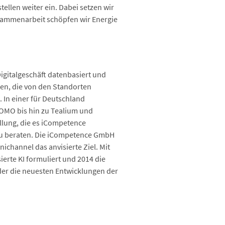
llen weiter ein. Dabei setzen wir
sammenarbeit schöpfen wir Energie
igitalgeschäft datenbasiert und
ten, die von den Standorten
In einer für Deutschland
 DOMO bis hin zu Tealium und
ellung, die es iCompetence
 zu beraten. Die iCompetence GmbH
ichannel das anvisierte Ziel. Mit
erte KI formuliert und 2014 die
ider die neuesten Entwicklungen der