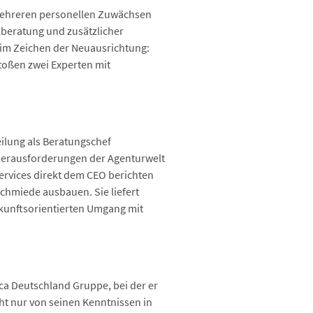
 mehreren personellen Zuwächsen
alberatung und zusätzlicher
 im Zeichen der Neuausrichtung:
stoßen zwei Experten mit
eilung als Beratungschef
en Herausforderungen der Agenturwelt
Services direkt dem CEO berichten
sschmiede ausbauen
.
Sie liefert
kunftsorientierten Umgang mit
ica Deutschland Gruppe, bei der er
cht nur von seinen Kenntnissen in