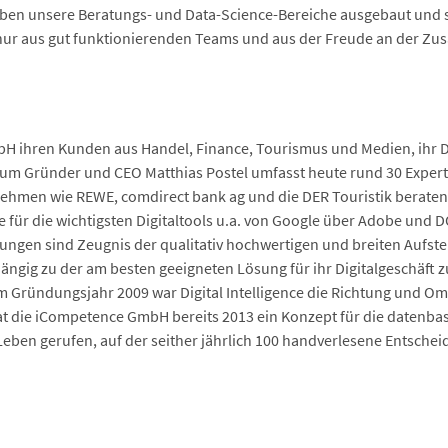
ben unsere Beratungs- und Data-Science-Bereiche ausgebaut und ste
nur aus gut funktionierenden Teams und aus der Freude an der Zu
bH ihren Kunden aus Handel, Finance, Tourismus und Medien, ihr D
m um Gründer und CEO Matthias Postel umfasst heute rund 30 Exper
men wie REWE, comdirect bank ag und die DER Touristik beraten. 
ce für die wichtigsten Digitaltools u.a. von Google über Adobe und
ierungen sind Zeugnis der qualitativ hochwertigen und breiten Aufst
ngig zu der am besten geeigneten Lösung für ihr Digitalgeschäft
im Gründungsjahr 2009 war Digital Intelligence die Richtung und Omn
at die iCompetence GmbH bereits 2013 ein Konzept für die datenbasi
s Leben gerufen, auf der seither jährlich 100 handverlesene Entsche