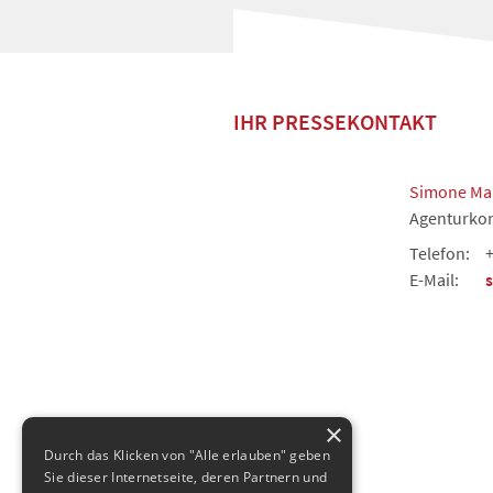
IHR PRESSEKONTAKT
Simone Ma
Agenturkon
Telefon:
+
E-Mail:
×
Durch das Klicken von "Alle erlauben" geben
Sie dieser Internetseite, deren Partnern und