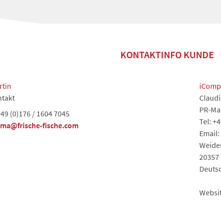
KONTAKTINFO KUNDE
rtin
iComp
takt
Claudi
PR-Ma
49 (0)176 / 1604 7045
Tel: +4
sma@frische-fische.com
Email
Weiden
20357
Deuts
Websi