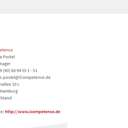
etence
a Postel
nager
9 (40) 60 94 55 1 - 51
: c.postel@iCompetence.de
allee 10 c
 Hamburg
chland
te:
http://www.icompetence.de