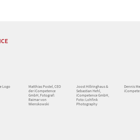
NCE
e Logo
Matthias Postel, CEO
Joost Hillringhaus &
Dennis Me
der iCompetence
Sebastian Hehl,
iCompete
GmbH, Fotograf:
iCompetence GmbH,
Raimar von
Foto: Lohfink
Wienskowski
Photography