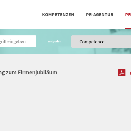
KOMPETENZEN
PR-AGENTUR
PR
PRESSEARBEIT
SOCIAL MEDIA
REFERENZEN
POSIT
TEA
und/oder
ng zum Firmenjubiläum