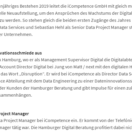
hnjähriges Bestehen 2019 leitet die iCompetence GmbH mit gleich
kturelle Neuaufstellung, um den Ansprüchen des Wachstums der Digit
 zu werden. So stehen gleich die beiden ersten Zugänge des Jahres
 Data Services und Sebastian Hehl als Senior Data Project Manager 
er Unternehmen.
ovationsschmiede aus
 Hamburg, wo er als Management Supervisor Digital die Digitalabt
 Account Director Digital bei Jung von Matt / next mit den digital
e das Wort „Disruption“. Er wird bei iCompetence als Director Data 
nce Abteilung mit dem Data Engineering zu einer Dateninnovation
der Kunden der Hamburger Beratung und gibt Impulse für einen zu
usammenhängen.
roject Manager
ata Project Manager bei iCompetence ein. Er kommt von der Telefón
ager tätig war. Die Hamburger Digital Beratung profitiert dabei ni