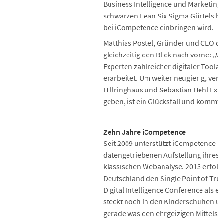
Business Intelligence und Marketi
schwarzen Lean Six Sigma Gürtels h
bei iCompetence einbringen wird.
Matthias Postel, Gründer und CEO d
gleichzeitig den Blick nach vorne: 
Experten zahlreicher digitaler To
erarbeitet. Um weiter neugierig, ve
Hillringhaus und Sebastian Hehl E
geben, ist ein Glücksfall und komm
Zehn Jahre iCompetence
Seit 2009 unterstützt iCompetence
datengetriebenen Aufstellung ihres 
klassischen Webanalyse. 2013 erfolg
Deutschland den Single Point of Tru
Digital Intelligence Conference als
steckt noch in den Kinderschuhen u
gerade was den ehrgeizigen Mittel