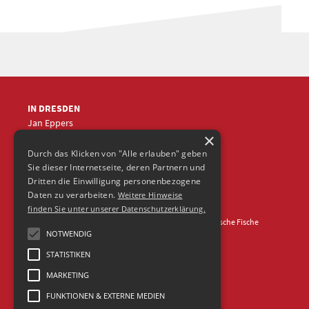
IN DRESDEN
Jan Eppers
×
+49 (0)351
5633870
jep
@frische-fische.com
Durch das Klicken von "Alle erlauben" geben
Sie dieser Internetseite, deren Partnern und
Dritten die Einwilligung personenbezogene
Daten zu verarbeiten.
Weitere Hinweise
finden Sie unter unserer Datenschutzerklärung.
Kontakt
Impressum
Datenschutz
© 2026 Agentur Frische Fische
NOTWENDIG
STATISTIKEN
MARKETING
FUNKTIONEN & EXTERNE MEDIEN