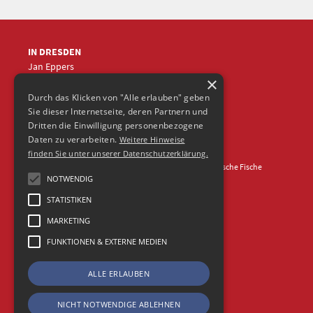
IN DRESDEN
Jan Eppers
×
+49 (0)351
5633870
jep
@frische-fische.com
Durch das Klicken von "Alle erlauben" geben
Sie dieser Internetseite, deren Partnern und
Dritten die Einwilligung personenbezogene
Daten zu verarbeiten.
Weitere Hinweise
finden Sie unter unserer Datenschutzerklärung.
Kontakt
Impressum
Datenschutz
© 2026 Agentur Frische Fische
NOTWENDIG
STATISTIKEN
MARKETING
FUNKTIONEN & EXTERNE MEDIEN
ALLE ERLAUBEN
NICHT NOTWENDIGE ABLEHNEN