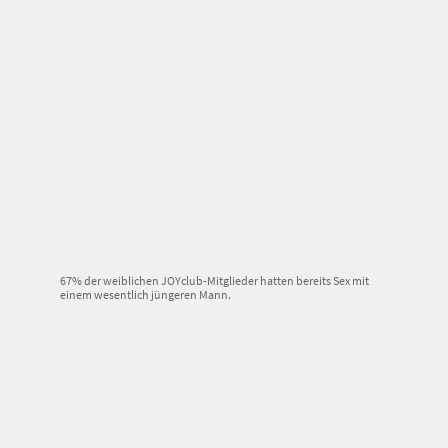
67% der weiblichen JOYclub-Mitglieder hatten bereits Sex mit
einem wesentlich jüngeren Mann.