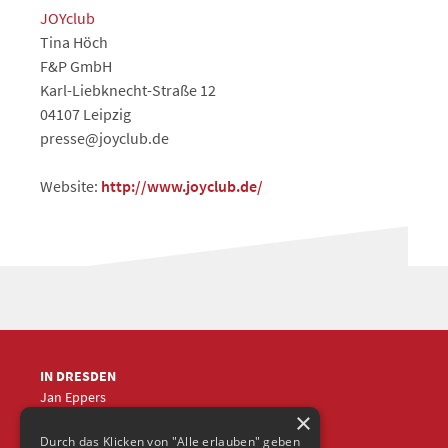
JOYclub
Tina Höch
F&P GmbH
Karl-Liebknecht-Straße 12
04107 Leipzig
presse@joyclub.de
Website:
http://www.joyclub.de/
IN DRESDEN
Jan Eppers
×
+49 (0)351
5633870
jep
@frische-fische.com
Durch das Klicken von "Alle erlauben" geben