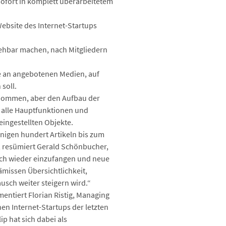
sofort in komplett überarbeitetem
bsite des Internet-Startups
nsehbar machen, nach Mitgliedern
ge an angebotenen Medien, auf
soll.
enommen, aber den Aufbau der
 alle Hauptfunktionen und
eingestellten Objekte.
nigen hundert Artikeln bis zum
, resümiert Gerald Schönbucher,
isch wieder einzufangen und neue
missen Übersichtlichkeit,
usch weiter steigern wird.“
entiert Florian Ristig, Managing
en Internet-Startups der letzten
ip hat sich dabei als