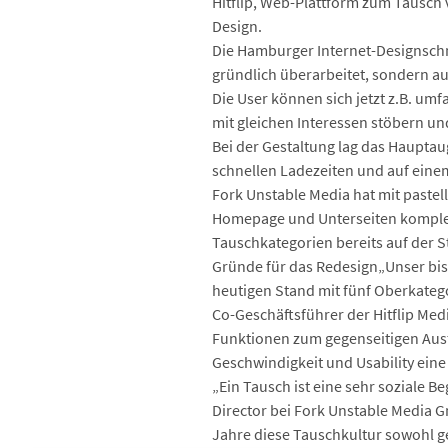
Hitflip, Web-Plattform zum Tausch 
Design.
Die Hamburger Internet-Designschm
gründlich überarbeitet, sondern au
Die User können sich jetzt z.B. um
mit gleichen Interessen stöbern u
Bei der Gestaltung lag das Haupta
schnellen Ladezeiten und auf eine
Fork Unstable Media hat mit paste
Homepage und Unterseiten komplet
Tauschkategorien bereits auf der St
Gründe für das Redesign„Unser bis
heutigen Stand mit fünf Oberkateg
Co-Geschäftsführer der Hitflip Med
Funktionen zum gegenseitigen Aust
Geschwindigkeit und Usability eine
„Ein Tausch ist eine sehr soziale 
Director bei Fork Unstable Media G
Jahre diese Tauschkultur sowohl ges