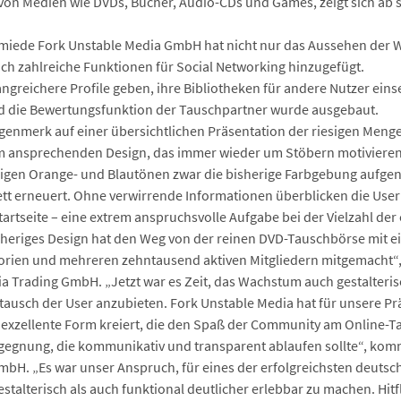
von Medien wie DVDs, Bücher, Audio-CDs und Games, zeigt sich ab 
iede Fork Unstable Media GmbH hat nicht nur das Aussehen der We
ch zahlreiche Funktionen für Social Networking hinzugefügt.
fangreichere Profile geben, ihre Bibliotheken für andere Nutzer ei
nd die Bewertungsfunktion der Tauschpartner wurde ausgebaut.
ugenmerk auf einer übersichtlichen Präsentation der riesigen Men
m ansprechenden Design, das immer wieder um Stöbern motivieren 
lligen Orange- und Blautönen zwar die bisherige Farbgebung aufg
t erneuert. Ohne verwirrende Informationen überblicken die User
artseite – eine extrem anspruchsvolle Aufgabe bei der Vielzahl der 
heriges Design hat den Weg von der reinen DVD-Tauschbörse mit ei
orien und mehreren zehntausend aktiven Mitgliedern mitgemacht“
ia Trading GmbH. „Jetzt war es Zeit, das Wachstum auch gestalter
ausch der User anzubieten. Fork Unstable Media hat für unsere Prä
 exzellente Form kreiert, die den Spaß der Community am Online-Ta
Begegnung, die kommunikativ und transparent ablaufen sollte“, komm
mbH. „Es war unser Anspruch, für eines der erfolgreichsten deutsch
talterisch als auch funktional deutlicher erlebbar zu machen. Hitfl