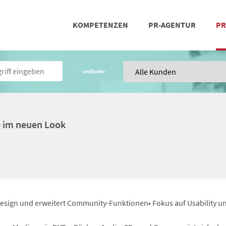
KOMPETENZEN
PR-AGENTUR
PR
PRESSEARBEIT
SOCIAL MEDIA
REFERENZEN
POSIT
TEA
und/oder
p im neuen Look
design und erweitert Community-Funktionen• Fokus auf Usability un