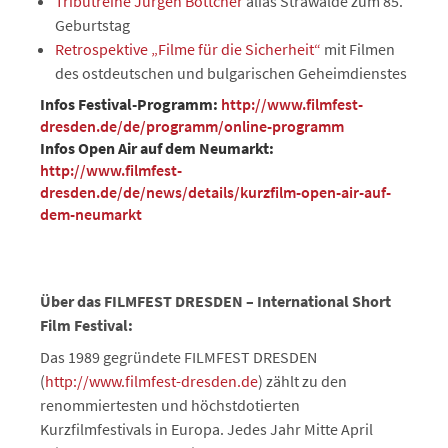
Tributreihe Jürgen Böttcher
alias Strawalde zum 85.
Geburtstag
Retrospektive „Filme für die Sicherheit“
mit Filmen
des ostdeutschen und bulgarischen Geheimdienstes
Infos Festival-Programm:
http://www.filmfest-
dresden.de/de/programm/online-programm
Infos Open Air auf dem Neumarkt:
http://www.filmfest-
dresden.de/de/news/details/kurzfilm-open-air-auf-
dem-neumarkt
Über das FILMFEST DRESDEN – International Short
Film Festival:
Das 1989 gegründete FILMFEST DRESDEN
(
http://www.filmfest-dresden.de
) zählt zu den
renommiertesten und höchstdotierten
Kurzfilmfestivals in Europa. Jedes Jahr Mitte April