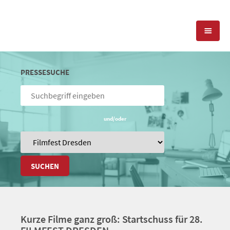
KOMPETENZEN
PRESSESUCHE
PRESSEARBEIT
PR-AGENTUR
SOCIAL MEDIA
und/oder
REFERENZEN
PRESSESERVICE
POSITIONIERUNG
TEAM
BLOG
SUCHEN
STANDORT & KONTAKT
KONTAKT
Kurze Filme ganz groß: Startschuss für 28.