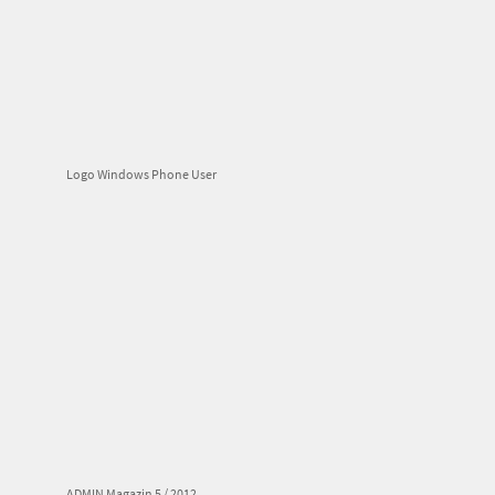
Logo Windows Phone User
ADMIN Magazin 5 / 2012