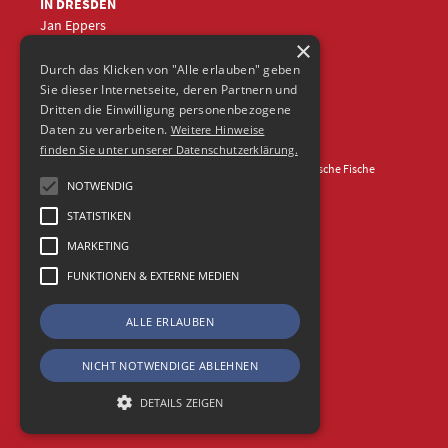
IN DRESDEN
Jan Eppers
×
+49 (0)351
5633870
jep
@frische-fische.com
Durch das Klicken von "Alle erlauben" geben
Sie dieser Internetseite, deren Partnern und
Dritten die Einwilligung personenbezogene
Daten zu verarbeiten.
Weitere Hinweise
finden Sie unter unserer Datenschutzerklärung.
Kontakt
Impressum
Datenschutz
© 2026 Agentur Frische Fische
NOTWENDIG
STATISTIKEN
MARKETING
FUNKTIONEN & EXTERNE MEDIEN
ALLE ERLAUBEN
NICHT NOTWENDIGE ABLEHNEN
DETAILS ZEIGEN