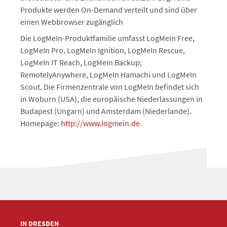
Produkte werden On-Demand verteilt und sind über
einen Webbrowser zugänglich
Die LogMeIn-Produktfamilie umfasst LogMeIn Free,
LogMeIn Pro, LogMeIn Ignition, LogMeIn Rescue,
LogMeIn IT Reach, LogMeIn Backup;
RemotelyAnywhere, LogMeIn Hamachi und LogMeIn
Scout. Die Firmenzentrale von LogMeIn befindet sich
in Woburn (USA), die europäische Niederlassungen in
Budapest (Ungarn) und Amsterdam (Niederlande).
Homepage:
http://www.logmein.de
.
IN DRESDEN