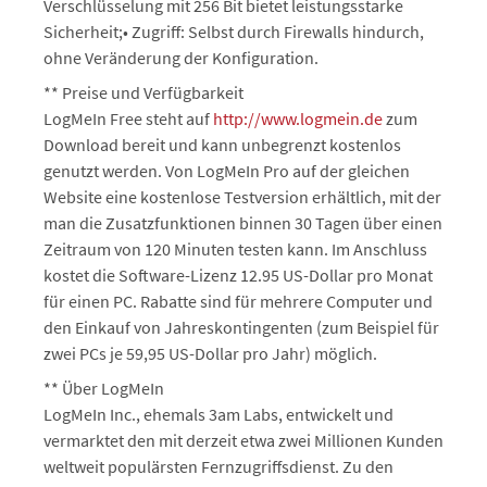
Verschlüsselung mit 256 Bit bietet leistungsstarke
Sicherheit;• Zugriff: Selbst durch Firewalls hindurch,
ohne Veränderung der Konfiguration.
** Preise und Verfügbarkeit
LogMeIn Free steht auf
http://www.logmein.de
zum
Download bereit und kann unbegrenzt kostenlos
genutzt werden. Von LogMeIn Pro auf der gleichen
Website eine kostenlose Testversion erhältlich, mit der
man die Zusatzfunktionen binnen 30 Tagen über einen
Zeitraum von 120 Minuten testen kann. Im Anschluss
kostet die Software-Lizenz 12.95 US-Dollar pro Monat
für einen PC. Rabatte sind für mehrere Computer und
den Einkauf von Jahreskontingenten (zum Beispiel für
zwei PCs je 59,95 US-Dollar pro Jahr) möglich.
** Über LogMeIn
LogMeIn Inc., ehemals 3am Labs, entwickelt und
vermarktet den mit derzeit etwa zwei Millionen Kunden
weltweit populärsten Fernzugriffsdienst. Zu den