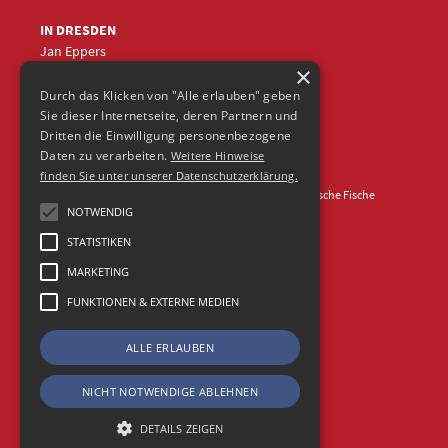
IN DRESDEN
Jan Eppers
×
+49 (0)351
5633870
jep
@frische-fische.com
Durch das Klicken von "Alle erlauben" geben
Sie dieser Internetseite, deren Partnern und
Dritten die Einwilligung personenbezogene
Daten zu verarbeiten.
Weitere Hinweise
finden Sie unter unserer Datenschutzerklärung.
Kontakt
Impressum
Datenschutz
© 2026 Agentur Frische Fische
NOTWENDIG
STATISTIKEN
MARKETING
FUNKTIONEN & EXTERNE MEDIEN
ALLE ERLAUBEN
NICHT NOTWENDIGE ABLEHNEN
DETAILS ZEIGEN