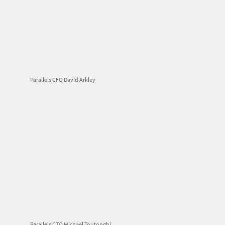
Parallels CFO David Arkley
Parallels CTO Michael Toutonghi