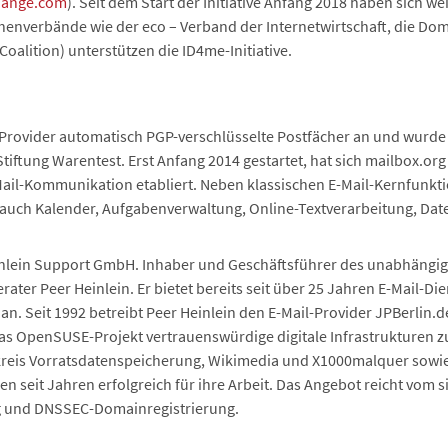
hange.com
). Seit dem Start der Initiative Anfang 2018 haben sich w
chenverbände wie der eco – Verband der Internetwirtschaft, die Do
2Coalition) unterstützen die ID4me-Initiative.
r Provider automatisch PGP-verschlüsselte Postfächer an und wurde
iftung Warentest. Erst Anfang 2014 gestartet, hat sich mailbox.org i
-Mail-Kommunikation etabliert. Neben klassischen E-Mail-Kernfunkt
 auch Kalender, Aufgabenverwaltung, Online-Textverarbeitung, Date
einlein Support GmbH. Inhaber und Geschäftsführer des unabhängig
rater Peer Heinlein. Er bietet bereits seit über 25 Jahren E-Mail-Di
. Seit 1992 betreibt Peer Heinlein den E-Mail-Provider JPBerlin.
as OpenSUSE-Projekt vertrauenswürdige digitale Infrastrukturen zu
skreis Vorratsdatenspeicherung, Wikimedia und X1000malquer sowi
seit Jahren erfolgreich für ihre Arbeit. Das Angebot reicht vom s
ng und DNSSEC-Domainregistrierung.