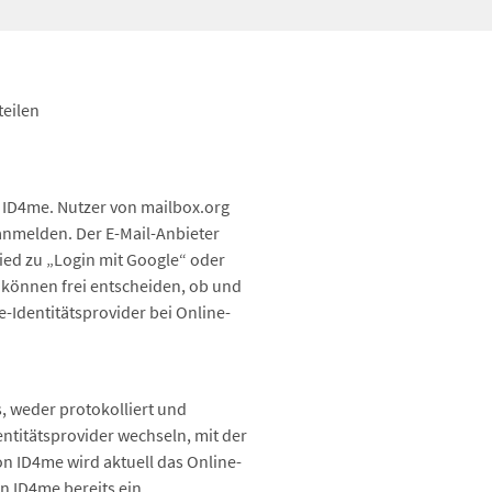
teilen
k ID4me. Nutzer von mailbox.org
anmelden. Der E-Mail-Anbieter
ied zu „Login mit Google“ oder
e können frei entscheiden, ob und
-Identitätsprovider bei Online-
s, weder protokolliert und
ntitätsprovider wechseln, mit der
on ID4me wird aktuell das Online-
n ID4me bereits ein.