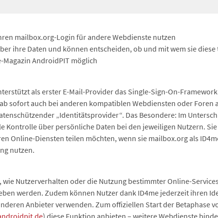
hren mailbox.org-Login für andere Webdienste nutzen
über ihre Daten und können entscheiden, ob und mit wem sie diese 
ne-Magazin AndroidPIT möglich
terstützt als erster E-Mail-Provider das Single-Sign-On-Framewor
 ab sofort auch bei anderen kompatiblen Webdiensten oder Foren 
 datenschützender „Identitätsprovider“. Das Besondere: Im Untersch
lle Kontrolle über persönliche Daten bei den jeweiligen Nutzern. Si
en Online-Diensten teilen möchten, wenn sie mailbox.org als ID4me
ung nutzen.
en, wie Nutzerverhalten oder die Nutzung bestimmter Online-Service
geben werden. Zudem können Nutzer dank ID4me jederzeit ihren Ide
anderen Anbieter verwenden. Zum offiziellen Start der Betaphase v
androidpit.de
) diese Funktion anbieten – weitere Webdienste binde