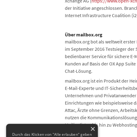
Xchange AG (
https://www.open-xc
der Initiative angeschlossen. Bran
Internet Infrastructure Coalition (i
Über mailbox.org
mailbox.org bot als weltweit erste
im September 2016 Testsieger der St
bedienbarer Service für sichere E
Kunden auf Basis der OX App Suite
Chat-Lösung.
mailbox.org ist ein Produkt der H
E-Mail-Experte und IT-Sicherheitsbe
Unternehmen und Privatanwender an
Einrichtungen wie beispielsweise d
Attac, Ärzte ohne Grenzen, Arbeit
nutzen die Kommunikationslösungen 
Mailinglisten bis hin zu Webhosti
×
Durch das Klicken von "Alle erlauben" geben