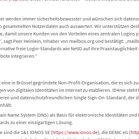
tzer werden immer sicherheitsbewusster und wünschen sich datens
so gesammelten Nutzerdaten auch auswerten. Wir unterstützen desha
 damit unsere Kunden von den Vorteilen eines zentralen Logins prof
, sagt Peer Heinlein, Inhaber von mailbox.org und bestätigt: „mail
rnative freie Login-Standards wie NetID auf ihre Praxistauglichkeit
bote integrieren.“
st eine in Brüssel gegründete Non-Profit-Organisation, die es sich zu
en von digitalen Identitäten im Internet zu etablieren. ID4me steht 
cheren und datenschutzfreundlichen Single Sign-On-Standard, der 
nhält.
n Name System (DNS) als Basis für elektronische Identitäten und
ds zu einer einzigartigen Lösung.
 sind die 1&1 IONOS SE (
https://www.ionos.de
), die DENIC eG (
htt