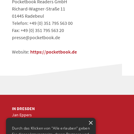
Pocketbook Readers GmbH
Richard-Wagner-Straße 11
01445 Radebeul
Telefon: +49 (0) 351 795 563 00
Fax: +49 (0) 351 795 563 20
presse@pocketbook.de
Website:
https://pocketbook.de
IN DRESDEN
Jan Eppers
×
+49 (0)351
5633870
jep
@frische-fische.com
Durch das Klicken von "Alle erlauben" geben