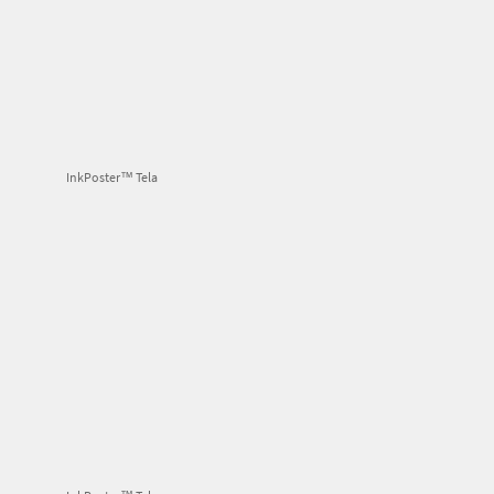
InkPoster™ Tela