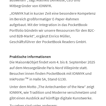
ausweiten“, sagt Mathieu Demeuse, CEO und
Mitbegründer von IONNYK.
„IONNYK hat in kurzer Zeit eine besondere Kompetenz
im Bereich großformatiger E-Paper-Rahmen
aufgebaut. Mit der Integration in das PocketBook-
Portfolio bündeln wir unsere Ressourcen für den B2C-
und B2B-Markt“, ergänzt Enrico Müller,
Geschäftsführer der PocketBook Readers GmbH.
Praktische Informationen
Die Maison&Objet findet vom 4. bis 8. September 2025
auf dem Messegelände Paris Nord Villepinte statt.
Besucher:innen finden PocketBook mit IONNYK und
InkPoster™ in Halle 5A, Stand G130.
Unter dem Motto „The Antechamber of the New“ zeigt
IONNYK, wie Tradition und Moderne verschmelzen und
gibt einen Ausblick auf künftige digitale Kunstwerke.
Zu sehen sind unter anderem: