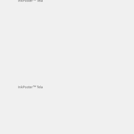
InkPoster™ Tela
InkPoster™ Tela