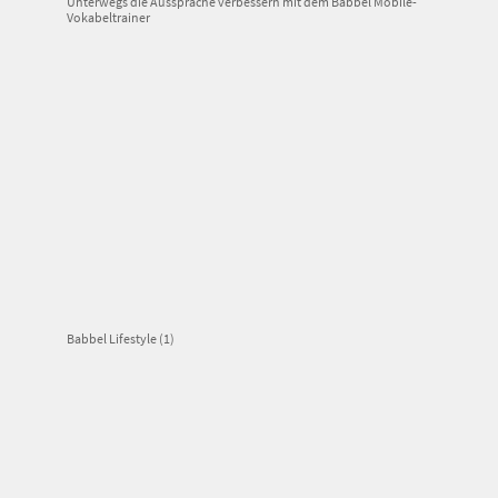
Unterwegs die Aussprache verbessern mit dem Babbel Mobile-
Vokabeltrainer
Babbel Lifestyle (1)