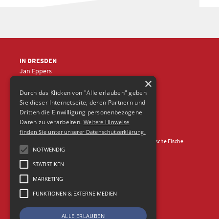
IN DRESDEN
Jan Eppers
×
+49 (0)351
5633870
jep
@frische-fische.com
Durch das Klicken von "Alle erlauben" geben
Sie dieser Internetseite, deren Partnern und
Dritten die Einwilligung personenbezogene
Daten zu verarbeiten.
Weitere Hinweise
finden Sie unter unserer Datenschutzerklärung.
Kontakt
Impressum
Datenschutz
© 2026 Agentur Frische Fische
NOTWENDIG
STATISTIKEN
MARKETING
FUNKTIONEN & EXTERNE MEDIEN
ALLE ERLAUBEN