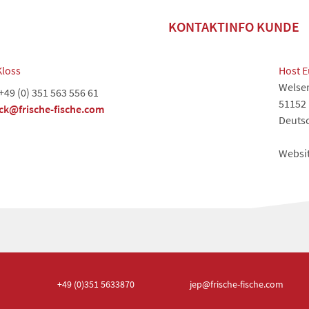
KONTAKTINFO KUNDE
Kloss
Host 
Welser
+49 (0) 351 563 556 61
51152
ck@frische-fische.com
Deuts
Websi
+49 (0)351
5633870
jep
@frische-fische.com