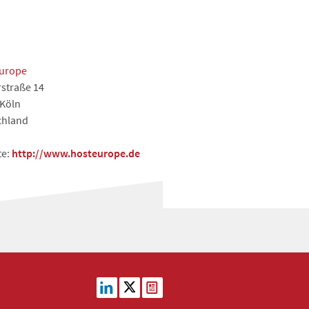
Europe
straße 14
 Köln
chland
te:
http://www.hosteurope.de