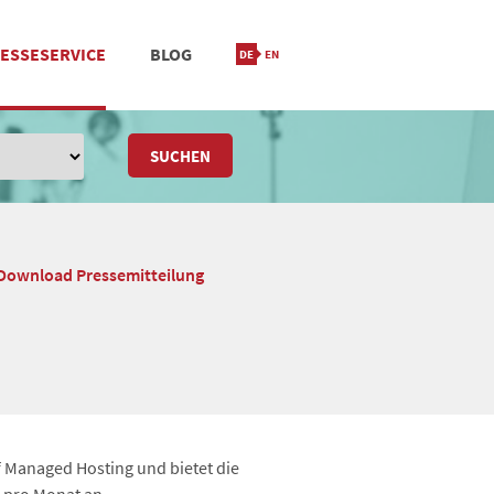
ESSESERVICE
BLOG
IONIERUNG
M
STANDORT & KONTAKT
SUCHEN
Download Pressemitteilung
 Managed Hosting und bietet die