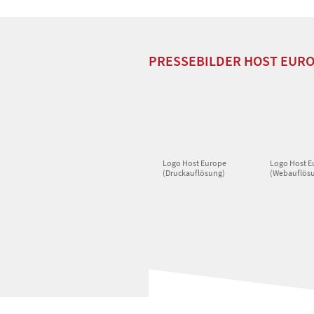
PRESSEBILDER HOST EUR
Logo Host Europe
Logo Host E
(Druckauflösung)
(Webauflös