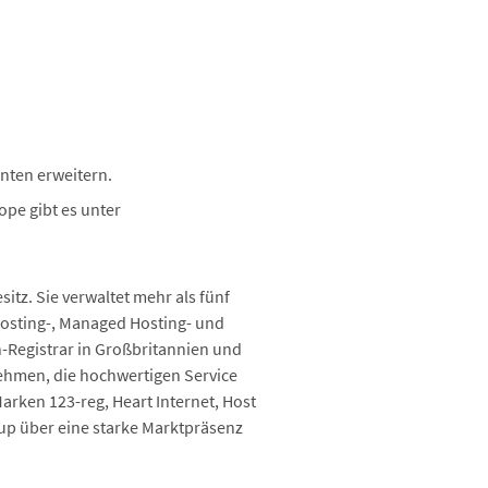
nten erweitern.
pe gibt es unter
.
tz. Sie verwaltet mehr als fünf
hosting-, Managed Hosting- und
-Registrar in Großbritannien und
rnehmen, die hochwertigen Service
arken 123-reg, Heart Internet, Host
p über eine starke Marktpräsenz