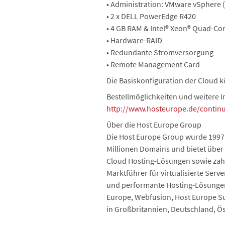
• Administration: VMware vSphere 
• 2 x DELL PowerEdge R420
• 4 GB RAM & Intel® Xeon® Quad-Co
• Hardware-RAID
• Redundante Stromversorgung
• Remote Management Card
Die Basiskonfiguration der Cloud 
Bestellmöglichkeiten und weitere 
http://www.hosteurope.de/continu
Über die Host Europe Group
Die Host Europe Group wurde 1997 g
Millionen Domains und bietet über
Cloud Hosting-Lösungen sowie zahl
Marktführer für virtualisierte Serv
und performante Hosting-Lösungen z
Europe, Webfusion, Host Europe S
in Großbritannien, Deutschland, Ö