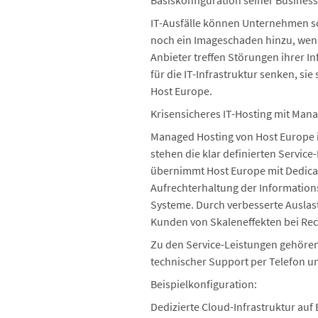
Basiskonfiguration seiner Busines
IT-Ausfälle können Unternehmen sc
noch ein Imageschaden hinzu, wenn
Anbieter treffen Störungen ihrer 
für die IT-Infrastruktur senken, si
Host Europe.
Krisensicheres IT-Hosting mit Man
Managed Hosting von Host Europe is
stehen die klar definierten Servic
übernimmt Host Europe mit Dedicate
Aufrechterhaltung der Information
Systeme. Durch verbesserte Auslast
Kunden von Skaleneffekten bei Re
Zu den Service-Leistungen gehören
technischer Support per Telefon u
Beispielkonfiguration:
Dedizierte Cloud-Infrastruktur auf