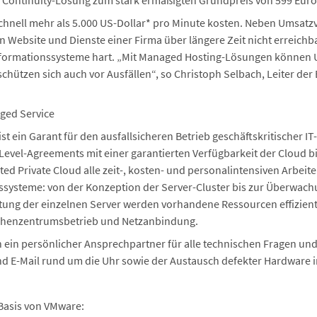
s Continuity-Lösung zum stark ermäßigten Grundpreis von 599 Euro
hnell mehr als 5.000 US-Dollar* pro Minute kosten. Neben Umsatzv
 Website und Dienste einer Firma über längere Zeit nicht erreich
Informationssysteme hart. „Mit Managed Hosting-Lösungen können 
e schützen sich auch vor Ausfällen“, so Christoph Selbach, Leiter de
aged Service
t ein Garant für den ausfallsicheren Betrieb geschäftskritischer 
e-Level-Agreements mit einer garantierten Verfügbarkeit der Cloud 
d Private Cloud alle zeit-, kosten- und personalintensiven Arbeiten
ssysteme: von der Konzeption der Server-Cluster bis zur Überwac
ung der einzelnen Server werden vorhandene Ressourcen effizienter
chenzentrumsbetrieb und Netzanbindung.
 ein persönlicher Ansprechpartner für alle technischen Fragen un
nd E-Mail rund um die Uhr sowie der Austausch defekter Hardware 
 Basis von VMware: