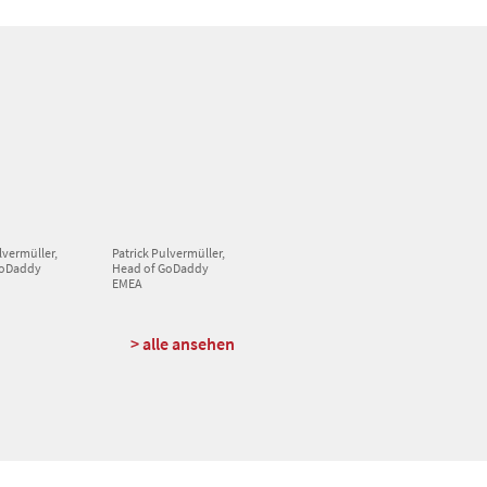
lvermüller,
Patrick Pulvermüller,
GoDaddy
Head of GoDaddy
EMEA
> alle ansehen