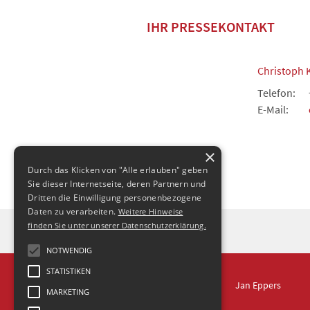
IHR PRESSEKONTAKT
Christoph 
Telefon:
E-Mail:
×
Durch das Klicken von "Alle erlauben" geben
Sie dieser Internetseite, deren Partnern und
Dritten die Einwilligung personenbezogene
Daten zu verarbeiten.
Weitere Hinweise
finden Sie unter unserer Datenschutzerklärung.
NOTWENDIG
STATISTIKEN
IN DRESDEN
Jan Eppers
MARKETING