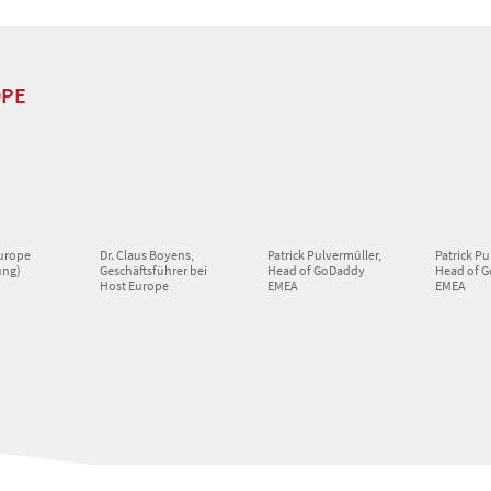
OPE
urope
Dr. Claus Boyens,
Patrick Pulvermüller,
Patrick Pu
ung)
Geschäftsführer bei
Head of GoDaddy
Head of 
Host Europe
EMEA
EMEA