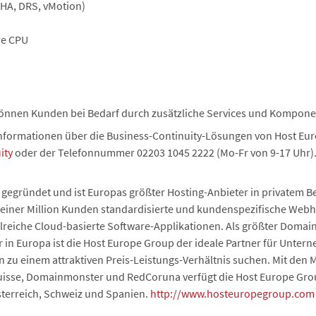
(HA, DRS, vMotion)
re CPU
können Kunden bei Bedarf durch zusätzliche Services und Kompone
Informationen über die Business-Continuity-Lösungen von Host Euro
ity
oder der Telefonnummer 02203 1045 2222 (Mo-Fr von 9-17 Uhr)
egründet und ist Europas größter Hosting-Anbieter in privatem Besi
 einer Million Kunden standardisierte und kundenspezifische Web
reiche Cloud-basierte Software-Applikationen. Als größter Domain
er in Europa ist die Host Europe Group der ideale Partner für Unte
u einem attraktiven Preis-Leistungs-Verhältnis suchen. Mit den M
uisse, Domainmonster und RedCoruna verfügt die Host Europe Grou
sterreich, Schweiz und Spanien.
http://www.hosteuropegroup.com