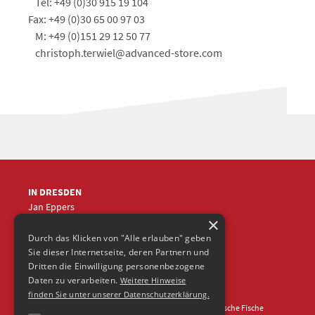
Tel: +49 (0)30 915 19 104
Fax: +49 (0)30 65 00 97 03
M: +49 (0)151 29 12 50 77
christoph.terwiel@advanced-store.com
IN DRESDEN
Jan Eppers
×
+49 (0)351
5633870
jep
@frische-fische.com
Durch das Klicken von "Alle erlauben" geben
Sie dieser Internetseite, deren Partnern und
Dritten die Einwilligung personenbezogene
Daten zu verarbeiten.
Weitere Hinweise
finden Sie unter unserer Datenschutzerklärung.
Kontakt
Impressum
Datenschutz
© 2026 Agentur Frische Fische