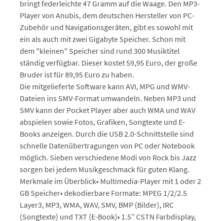
bringt federleichte 47 Gramm auf die Waage. Den MP3-
Player von Anubis, dem deutschen Hersteller von PC-
Zubehör und Navigationsgeräten, gibt es sowohl mit
ein als auch mit zwei Gigabyte Speicher. Schon mit
dem "kleinen" Speicher sind rund 300 Musiktitel
ständig verfügbar. Dieser kostet 59,95 Euro, der große
Bruder ist für 89,95 Euro zu haben.
Die mitgelieferte Software kann AVI, MPG und WMV-
Dateien ins SMV-Format umwandeln. Neben MP3 und
SMV kann der Pocket Player aber auch WMA und WAV
abspielen sowie Fotos, Grafiken, Songtexte und E-
Books anzeigen. Durch die USB 2.0-Schnittstelle sind
schnelle Datenübertragungen von PC oder Notebook
möglich. Sieben verschiedene Modi von Rock bis Jazz
sorgen bei jedem Musikgeschmack für guten Klang.
Merkmale im Überblick• Multimedia-Player mit 1 oder 2
GB Speicher• dekodierbare Formate: MPEG 1/2/2.5
Layer3, MP3, WMA, WAV, SMV, BMP (Bilder), IRC
(Songtexte) und TXT (E-Book)• 1.5” CSTN Farbdisplay,