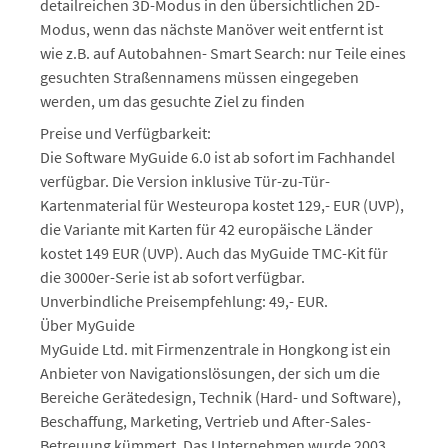
detailreichen 3D-Modus in den übersichtlichen 2D-
Modus, wenn das nächste Manöver weit entfernt ist
wie z.B. auf Autobahnen- Smart Search: nur Teile eines
gesuchten Straßennamens müssen eingegeben
werden, um das gesuchte Ziel zu finden
Preise und Verfügbarkeit:
Die Software MyGuide 6.0 ist ab sofort im Fachhandel
verfügbar. Die Version inklusive Tür-zu-Tür-
Kartenmaterial für Westeuropa kostet 129,- EUR (UVP),
die Variante mit Karten für 42 europäische Länder
kostet 149 EUR (UVP). Auch das MyGuide TMC-Kit für
die 3000er-Serie ist ab sofort verfügbar.
Unverbindliche Preisempfehlung: 49,- EUR.
Über MyGuide
MyGuide Ltd. mit Firmenzentrale in Hongkong ist ein
Anbieter von Navigationslösungen, der sich um die
Bereiche Gerätedesign, Technik (Hard- und Software),
Beschaffung, Marketing, Vertrieb und After-Sales-
Betreuung kümmert. Das Unternehmen wurde 2003