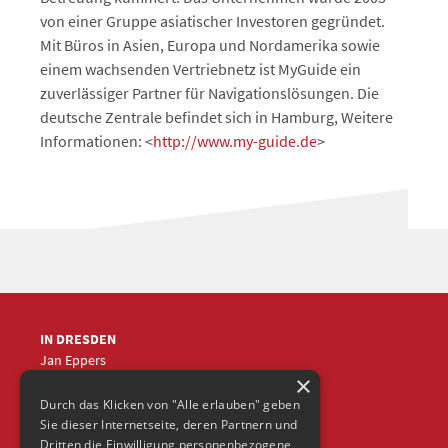
von einer Gruppe asiatischer Investoren gegründet.
Mit Büros in Asien, Europa und Nordamerika sowie
einem wachsenden Vertriebnetz ist MyGuide ein
zuverlässiger Partner für Navigationslösungen. Die
deutsche Zentrale befindet sich in Hamburg, Weitere
Informationen: <
http://www.my-guide.de
>
IN DRESDEN
Jan Eppers
×
+49 (0)351
5633870
jep
@frische-fische.com
Durch das Klicken von "Alle erlauben" geben
Sie dieser Internetseite, deren Partnern und
Dritten die Einwilligung personenbezogene