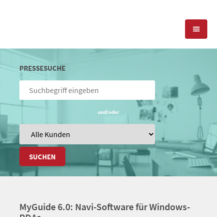
KOMPETENZEN
PRESSESUCHE
PRESSEARBEIT
PR-AGENTUR
SOCIAL MEDIA
und/oder
REFERENZEN
PRESSESERVICE
POSITIONIERUNG
TEAM
BLOG
SUCHEN
STANDORT & KONTAKT
KONTAKT
MyGuide 6.0: Navi-Software für Windows-