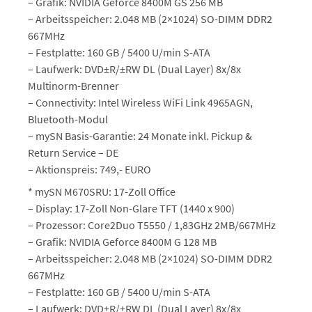
– Grafik: NVIDIA Geforce 8400M GS 256 MB
– Arbeitsspeicher: 2.048 MB (2×1024) SO-DIMM DDR2
667MHz
– Festplatte: 160 GB / 5400 U/min S-ATA
– Laufwerk: DVD±R/±RW DL (Dual Layer) 8x/8x
Multinorm-Brenner
– Connectivity: Intel Wireless WiFi Link 4965AGN,
Bluetooth-Modul
– mySN Basis-Garantie: 24 Monate inkl. Pickup &
Return Service – DE
– Aktionspreis: 749,- EURO
* mySN M670SRU: 17-Zoll Office
– Display: 17-Zoll Non-Glare TFT (1440 x 900)
– Prozessor: Core2Duo T5550 / 1,83GHz 2MB/667MHz
– Grafik: NVIDIA Geforce 8400M G 128 MB
– Arbeitsspeicher: 2.048 MB (2×1024) SO-DIMM DDR2
667MHz
– Festplatte: 160 GB / 5400 U/min S-ATA
– Laufwerk: DVD±R/±RW DL (Dual Layer) 8x/8x