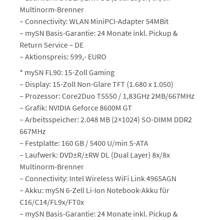
Multinorm-Brenner
– Connectivity: WLAN MiniPCI-Adapter 54MBit
– mySN Basis-Garantie: 24 Monate inkl. Pickup &
Return Service – DE
– Aktionspreis: 599,- EURO
* mySN FL90: 15-Zoll Gaming
– Display: 15-Zoll Non-Glare TFT (1.680 x 1.050)
– Prozessor: Core2Duo T5550 / 1,83GHz 2MB/667MHz
– Grafik: NVIDIA Geforce 8600M GT
– Arbeitsspeicher: 2.048 MB (2×1024) SO-DIMM DDR2
667MHz
– Festplatte: 160 GB / 5400 U/min S-ATA
– Laufwerk: DVD±R/±RW DL (Dual Layer) 8x/8x
Multinorm-Brenner
– Connectivity: Intel Wireless WiFi Link 4965AGN
– Akku: mySN 6-Zell Li-Ion Notebook-Akku für
C16/C14/FL9x/FT0x
– mySN Basis-Garantie: 24 Monate inkl. Pickup &