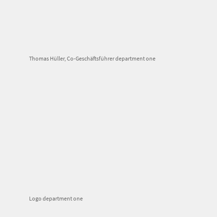
Thomas Hüller, Co-Geschäftsführer department one
Logo department one