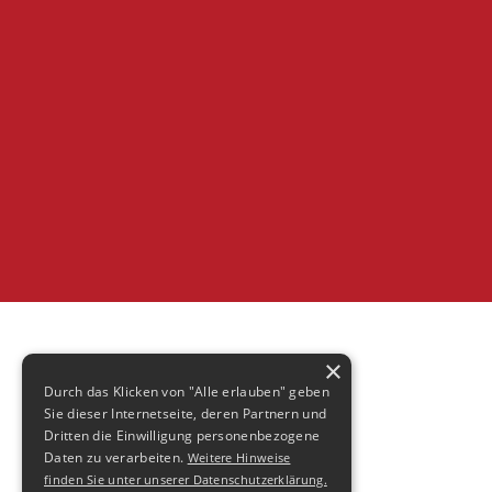
×
Durch das Klicken von "Alle erlauben" geben
Sie dieser Internetseite, deren Partnern und
Dritten die Einwilligung personenbezogene
Daten zu verarbeiten.
Weitere Hinweise
finden Sie unter unserer Datenschutzerklärung.