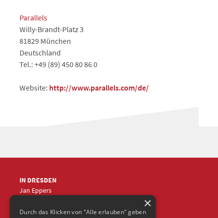
Parallels
Willy-Brandt-Platz 3
81829 München
Deutschland
Tel.: +49 (89) 450 80 86 0
Website:
http://www.parallels.com/de/
IN DRESDEN
Jan Eppers
×
+49 (0)351
5633870
jep
@frische-fische.com
Durch das Klicken von "Alle erlauben" geben