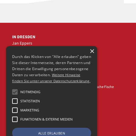
IN DRESDEN
Jan Eppers
×
+49 (0)351
5633870
jep
@frische-fische.com
Durch das Klicken von "Alle erlauben" geben
Sie dieser Internetseite, deren Partnern und
Dritten die Einwilligung personenbezogene
Daten zu verarbeiten.
Weitere Hinweise
finden Sie unter unserer Datenschutzerklärung.
Kontakt
Impressum
Datenschutz
© 2026 Agentur Frische Fische
NOTWENDIG
STATISTIKEN
MARKETING
FUNKTIONEN & EXTERNE MEDIEN
ALLE ERLAUBEN