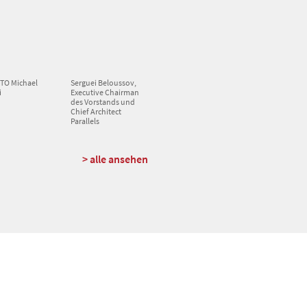
CTO Michael
Serguei Beloussov,
i
Executive Chairman
des Vorstands und
Chief Architect
Parallels
> alle ansehen