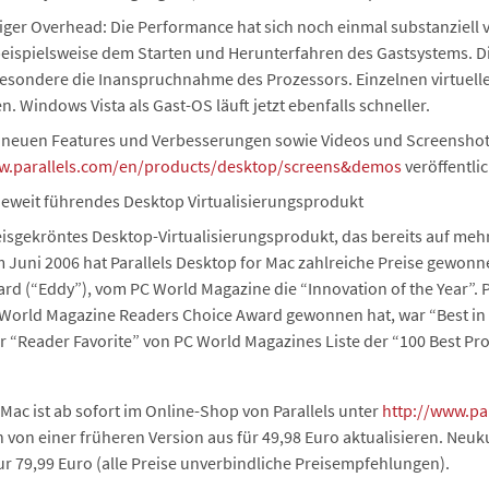
er Overhead: Die Performance hat sich noch einmal substanziell v
beispielsweise dem Starten und Herunterfahren des Gastsystems. 
sondere die Inanspruchnahme des Prozessors. Einzelnen virtuellen
. Windows Vista als Gast-OS läuft jetzt ebenfalls schneller.
ie neuen Features und Verbesserungen sowie Videos und Screenshot
w.parallels.com/en/products/desktop/screens&demos
veröffentlic
trieweit führendes Desktop Virtualisierungsprodukt
reisgekröntes Desktop-Virtualisierungsprodukt, das bereits auf meh
im Juni 2006 hat Parallels Desktop for Mac zahlreiche Preise gewo
d (“Eddy”), vom PC World Magazine die “Innovation of the Year”. Par
cWorld Magazine Readers Choice Award gewonnen hat, war “Best i
er “Reader Favorite” von PC World Magazines Liste der “100 Best Pro
Mac ist ab sofort im Online-Shop von Parallels unter
http://www.pa
von einer früheren Version aus für 49,98 Euro aktualisieren. Neuk
nur 79,99 Euro (alle Preise unverbindliche Preisempfehlungen).