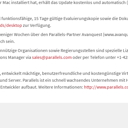
or Mac installiert hat, erhält das Update kostenlos und automatisch
 funktionsfähige, 15 Tage gültige Evaluierungskopie sowie die Do
ads/desktop
zur Verfügung.
weniger Wochen über den Parallels-Partner Avanquest (www.avanq
ch sein.
ützige Organisationen sowie Regierungsstellen sind spezielle Liz
tions Manager via
sales@parallels.com
oder per Telefon unter +1-42
, entwickelt mächtige, benutzerfreundliche und kostengünstige Vir
d Server. Parallels ist ein schnell wachsendes Unternehmen mit H
Entwickler aufbaut. Weitere Informationen:
http://www.parallels.