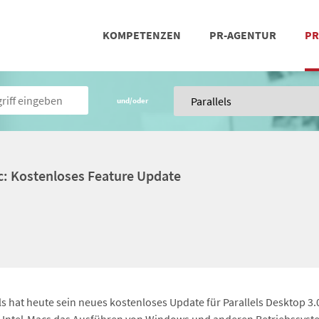
KOMPETENZEN
PR-AGENTUR
PR
PRESSEARBEIT
SOCIAL MEDIA
REFERENZEN
POSIT
TEA
und/oder
ac: Kostenloses Feature Update
s hat heute sein neues kostenloses Update für Parallels Desktop 3.0