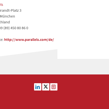
els
Brandt-Platz 3
 München
chland
49 (89) 450 80 86 0
te:
http://www.parallels.com/de/