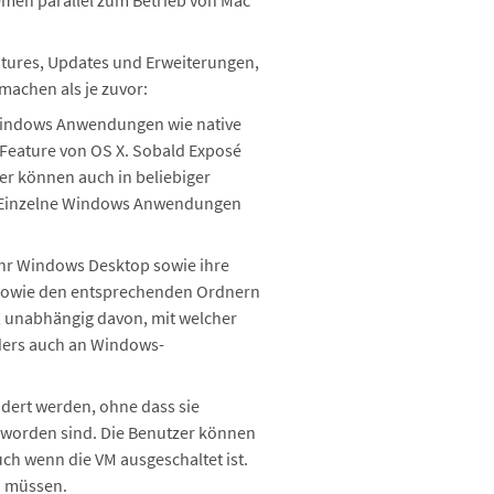
emen parallel zum Betrieb von Mac
eatures, Updates und Erweiterungen,
achen als je zuvor:
 Windows Anwendungen wie native
-Feature von OS X. Sobald Exposé
ter können auch in beliebiger
n. Einzelne Windows Anwendungen
ihr Windows Desktop sowie ihre
p sowie den entsprechenden Ordnern
d, unabhängig davon, mit welcher
ders auch an Windows-
ändert werden, ohne dass sie
 worden sind. Die Benutzer können
h wenn die VM ausgeschaltet ist.
zu müssen.