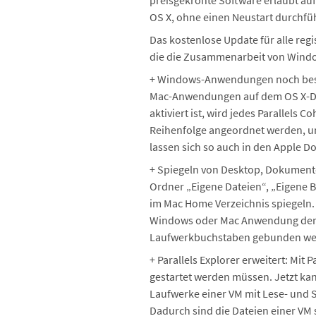
preisgekrönte Software erlaubt au
OS X, ohne einen Neustart durchfü
Das kostenlose Update für alle reg
die die Zusammenarbeit von Windo
+ Windows-Anwendungen noch besser
Mac-Anwendungen auf dem OS X-Desk
aktiviert ist, wird jedes Parallels
Reihenfolge angeordnet werden, u
lassen sich so auch in den Apple D
+ Spiegeln von Desktop, Dokumente
Ordner „Eigene Dateien“, „Eigene 
im Mac Home Verzeichnis spiegeln. 
Windows oder Mac Anwendung der B
Laufwerkbuchstaben gebunden we
+ Parallels Explorer erweitert: Mit
gestartet werden müssen. Jetzt ka
Laufwerke einer VM mit Lese- und 
Dadurch sind die Dateien einer VM s