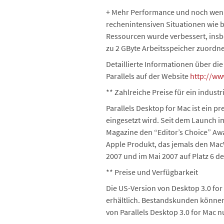
+ Mehr Performance und noch wenig
rechenintensiven Situationen wie 
Ressourcen wurde verbessert, insbe
zu 2 GByte Arbeitsspeicher zuordnen
Detaillierte Informationen über d
Parallels auf der Website
http://ww
** Zahlreiche Preise für ein indus
Parallels Desktop for Mac ist ein p
eingesetzt wird. Seit dem Launch 
Magazine den “Editor’s Choice” Awar
Apple Produkt, das jemals den Ma
2007 und im Mai 2007 auf Platz 6 d
** Preise und Verfügbarkeit
Die US-Version von Desktop 3.0 for 
erhältlich. Bestandskunden können 
von Parallels Desktop 3.0 for Mac 