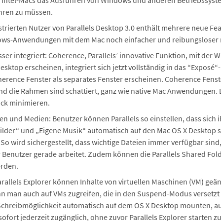
f Intel-Macs das Ausführen von Windows und anderen Betriebssyst
hren zu müssen.
istrierten Nutzer von Parallels Desktop 3.0 enthält mehrere neue F
ws-Anwendungen mit dem Mac noch einfacher und reibungsloser m
 integriert: Coherence, Parallels’ innovative Funktion, mit der
top erscheinen, integriert sich jetzt vollständig in das “Exposé“
 Coherence Fenster als separates Fenster erscheinen. Coherence Fens
nd die Rahmen sind schattiert, ganz wie native Mac Anwendunge
ock minimieren.
n und Medien: Benutzer können Parallels so einstellen, dass sich 
Bilder“ und „Eigene Musik“ automatisch auf den Mac OS X Deskto
So wird sichergestellt, dass wichtige Dateien immer verfügbar sin
enutzer gerade arbeitet. Zudem können die Parallels Shared Fol
rden.
 Parallels Explorer können Inhalte von virtuellen Maschinen (VM) ge
nn man auch auf VMs zugreifen, die in den Suspend-Modus versetzt
Schreibmöglichkeit automatisch auf dem OS X Desktop mounten, auc
ofort jederzeit zugänglich, ohne zuvor Parallels Explorer starten 