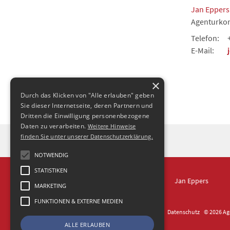
Jan Eppers
Agenturkon
Telefon:
E-Mail:
×
Durch das Klicken von "Alle erlauben" geben
Sie dieser Internetseite, deren Partnern und
Dritten die Einwilligung personenbezogene
Daten zu verarbeiten.
Weitere Hinweise
finden Sie unter unserer Datenschutzerklärung.
NOTWENDIG
STATISTIKEN
IN DRESDEN
Jan Eppers
MARKETING
FUNKTIONEN & EXTERNE MEDIEN
Kontakt
Impressum
Datenschutz
© 2026 Age
ALLE ERLAUBEN