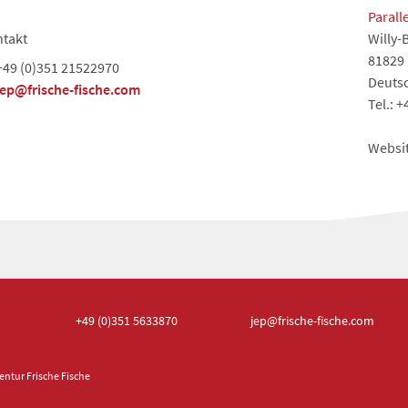
Parall
takt
Willy-
81829
+49 (0)351 21522970
Deuts
jep@frische-fische.com
Tel.: +
Websi
+49 (0)351
5633870
jep
@frische-fische.com
ntur Frische Fische