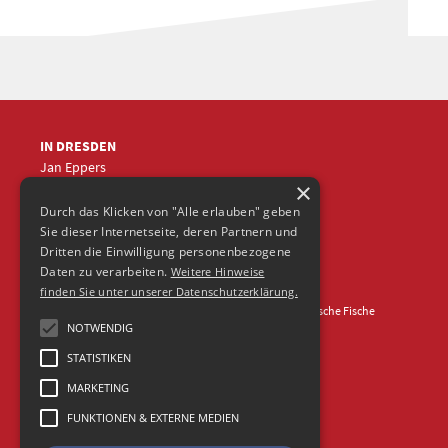
IN DRESDEN
Jan Eppers
×
+49 (0)351
5633870
jep
@frische-fische.com
Durch das Klicken von "Alle erlauben" geben
Sie dieser Internetseite, deren Partnern und
Dritten die Einwilligung personenbezogene
Daten zu verarbeiten.
Weitere Hinweise
finden Sie unter unserer Datenschutzerklärung.
Kontakt
Impressum
Datenschutz
© 2026 Agentur Frische Fische
NOTWENDIG
STATISTIKEN
MARKETING
FUNKTIONEN & EXTERNE MEDIEN