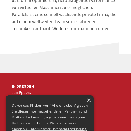
daraufhin optimiert ist, herausragende Performance
von virtuellen Maschinen zu ermöglichen.
Parallels ist eine schnell wachsende private Firma, die
auf einem weltweiten Team von erfahrenen
Technikern aufbaut. Weitere Informationen unter:
IN DRESDEN
Jan Eppers
×
+49 (0)351
5633870
jep
@frische-fische.com
Durch das Klicken von "Alle erlauben" geben
Sie dieser Internetseite, deren Partnern und
Dritten die Einwilligung personenbezogene
Daten zu verarbeiten.
Weitere Hinweise
finden Sie unter unserer Datenschutzerklärung.