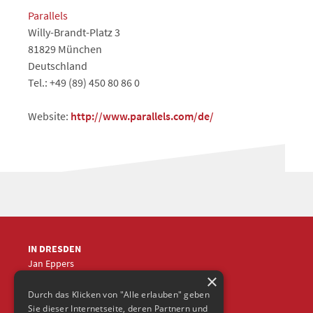
Parallels
Willy-Brandt-Platz 3
81829 München
Deutschland
Tel.: +49 (89) 450 80 86 0
Website:
http://www.parallels.com/de/
IN DRESDEN
Jan Eppers
×
+49 (0)351
5633870
jep
@frische-fische.com
Durch das Klicken von "Alle erlauben" geben
Sie dieser Internetseite, deren Partnern und